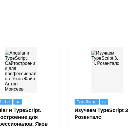
Script
ru
TypeScript
ru
lar и TypeScript.
Изучаем TypeScript 3
остроение для
Розенталс
ессионалов. Яков