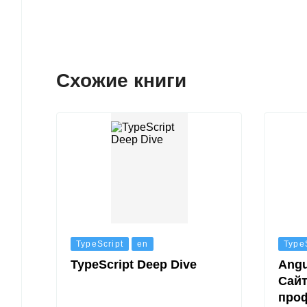
Схожие книги
TypeScript
en
Type
TypeScript Deep Dive
Angu
Сайт
проф