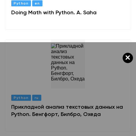
Python
en
Doing Math with Python. A. Saha
×
Python
ru
Прикладной анализ текстовых данных на
Python. Бенгфорт, Билбро, Охеда