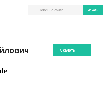
Искать
айлович
Скачать