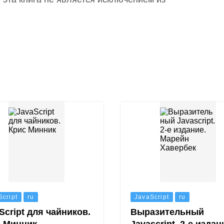
Script
ru
JavaScript
ru
Script для чайников.
Выразительный