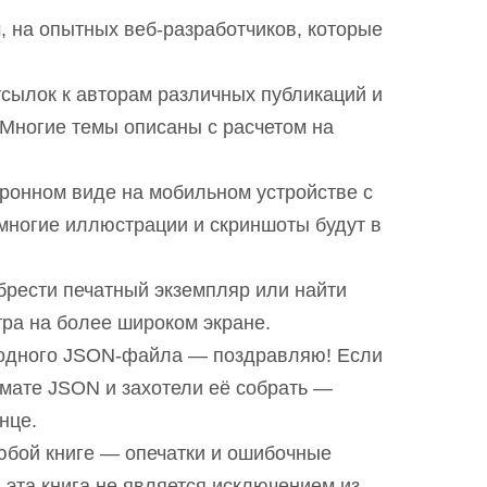
м, на опытных веб-разработчиков, которые
тсылок к авторам различных публикаций и
 Многие темы описаны с расчетом на
ктронном виде на мобильном устройстве с
многие иллюстрации и скриншоты будут в
брести печатный экземпляр или найти
ра на более широком экране.
сходного JSON-файла — поздравляю! Если
ормате JSON и захотели её собрать —
нце.
любой книге — опечатки и ошибочные
 и эта книга не является исключением из