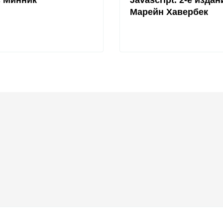
с Минник
Javascript. 2-е издан
Марейн Хавербек