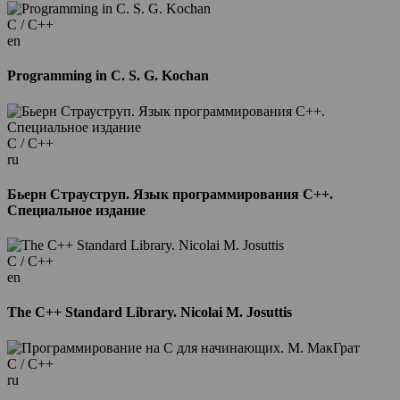
C / C++
en
Programming in C. S. G. Kochan
C / C++
ru
Бьерн Страуструп. Язык программирования С++.
Специальное издание
C / C++
en
The C++ Standard Library. Nicolai M. Josuttis
C / C++
ru