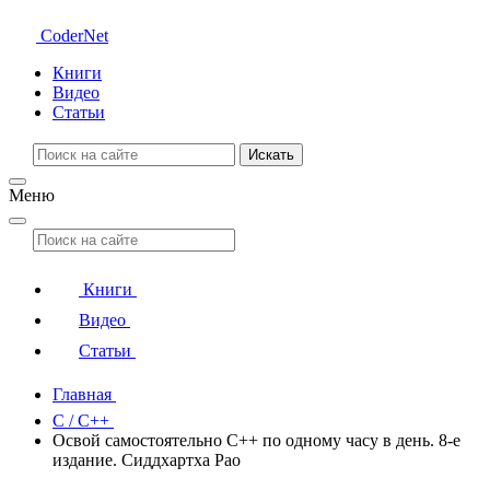
CoderNet
Книги
Видео
Статьи
Искать
Меню
Книги
Видео
Статьи
Главная
C / C++
Освой самостоятельно C++ по одному часу в день. 8-е
издание. Сиддхартха Рао