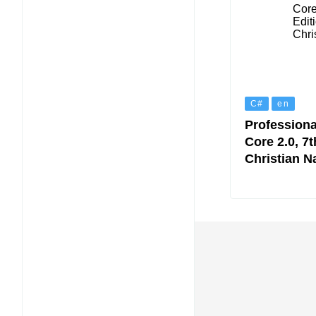
C#
en
Professiona
Core 2.0, 7t
Christian N