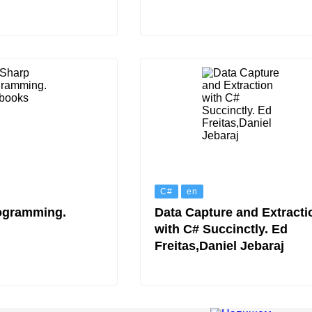
C#
en
ogramming.
Data Capture and Extracti
with C# Succinctly. Ed
Freitas,Daniel Jebaraj