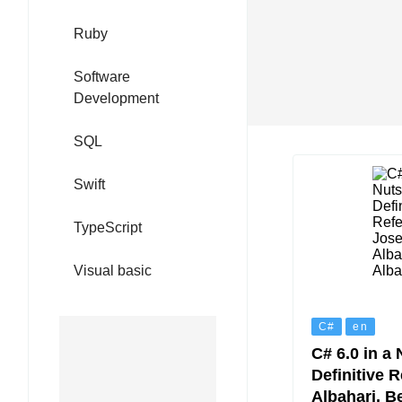
Ruby
Software
Development
SQL
Swift
TypeScript
Visual basic
C#
en
C# 6.0 in a 
Definitive 
Albahari, B