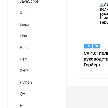
JavaScript
Kotlin
Linux
Lisp
C#
ru
Pascal
C# 4.0: по
руководст
Perl
Герберт
PHP
Python
QA
R