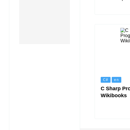
C#
en
C Sharp Pr
Wikibooks