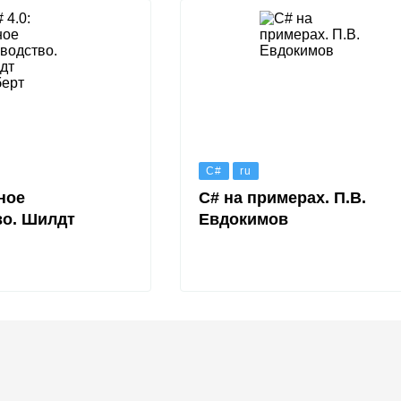
C#
ru
лное
C# на примерах. П.В.
во. Шилдт
Евдокимов