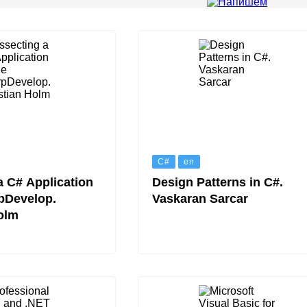
C#
en
a C# Application
Design Patterns in C#.
pDevelop.
Vaskaran Sarcar
olm