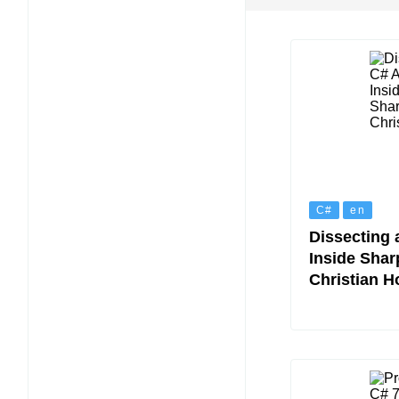
C#
en
Dissecting 
Inside Shar
Christian H