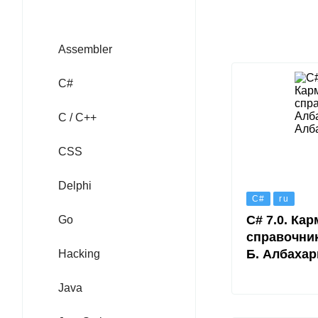
Assembler
C#
C / C++
CSS
Delphi
C#
ru
C# 7.0. Ка
Go
справочник
Б. Албахар
Hacking
Java