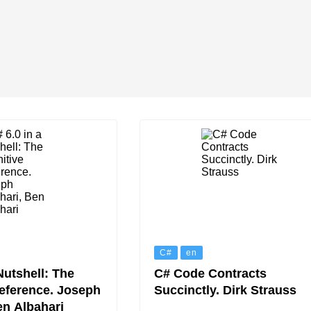
C#
en
Nutshell: The
C# Code Contracts
Reference. Joseph
Succinctly. Dirk Strauss
en Albahari