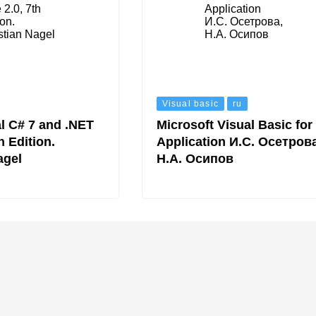
Visual basic
ru
l C# 7 and .NET
Microsoft Visual Basic for
h Edition.
Application И.С. Осетрова
agel
Н.А. Осипов