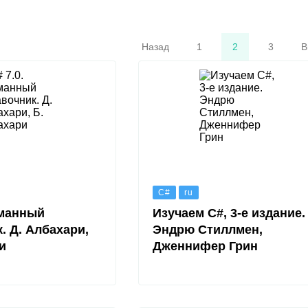
Назад
1
2
3
В
C#
ru
рманный
Изучаем C#, 3-е издание.
. Д. Албахари,
Эндрю Стиллмен,
и
Дженнифер Грин