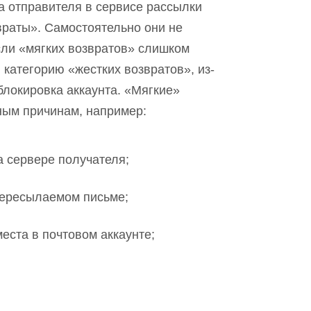
а отправителя в сервисе рассылки
враты». Самостоятельно они не
если «мягких возвратов» слишком
в категорию «жестких возвратов
»,
из-
блокировка аккаунта. «Мягкие»
ным причинам, например:
а сервер
е
получателя;
пересылаемом письме;
места в почтовом аккаунте;