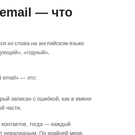
mail — что
я из слова на английском языке
твующий», «годный»,
й email»
—
это:
рый записан с ошибкой, как в имени
ой части.
 контактов, тогда — каждый
т невалидным. По крайней мере,