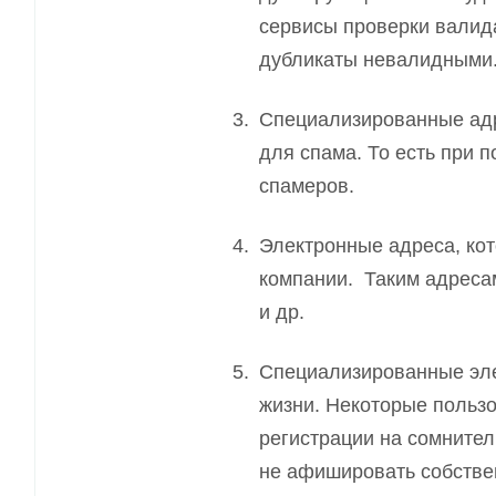
сервисы проверки валид
дубликаты невалидными
Специализированные адр
для спама. То ест
ь
при п
спамеров.
Электронные адреса, ко
компании. Таким адресам
и др.
Специализированные эле
жизни. Некоторые пользо
регистрации на сомните
не афишировать собстве