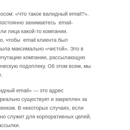
осом: «Что такое валидный email?».
постоянно занимаетесь email-
ли лица какой-то компании.
но
,
чтобы email клиента был
была максимально «чистой». Это в
репутацию компании, рассылающую
ическую подоплеку. Об этом всем, мы
е.
лидный email»
—
это адрес
реально существует и закреплен за
веком. В некоторых случаях, если
 но служит для корпоративных целей,
ассылки.