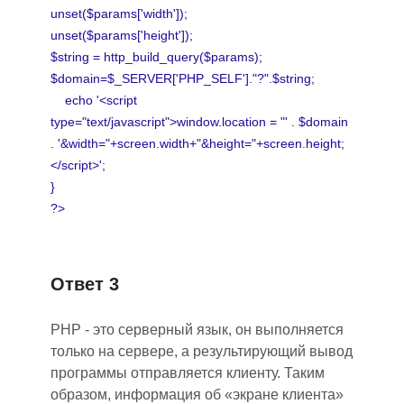
unset($params['width']);
unset($params['height']);
$string = http_build_query($params);
$domain=$_SERVER['PHP_SELF']."?".$string;
echo '<script
type="text/javascript">window.location = "' . $domain
. '&width="+screen.width+"&height="+screen.height;
</script>';
}
?>
Ответ 3
PHP - это серверный язык
,
он выполняется
только на сервере, а результирующий вывод
программы отправляется клиенту. Таким
образом, информация
об
«экране клиента»