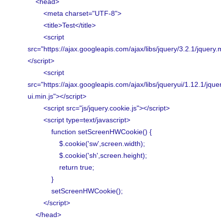
<head>
<meta charset="UTF-8">
<title>Test</title>
<script
src="https://ajax.googleapis.com/ajax/libs/jquery/3.2.1/jquery.
</script>
<script
src="https://ajax.googleapis.com/ajax/libs/jqueryui/1.12.1/jque
ui.min.js"></script>
<script src="js/jquery.cookie.js"></script>
<script type=text/javascript>
function setScreenHWCookie() {
$.cookie('sw',screen.width);
$.cookie('sh',screen.height);
return true;
}
setScreenHWCookie();
</script>
</head>