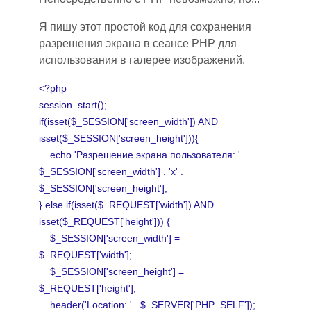
Я пишу этот простой код для сохранения
разрешения экрана в сеансе PHP для
использования в галерее изображений.
<?php
session_start();
if(isset($_SESSION['screen_width']) AND
isset($_SESSION['screen_height'])){
echo
'Разрешение
экрана пользователя: ' .
$_SESSION['screen_width'] . 'x' .
$_SESSION['screen_height'];
} else if(isset($_REQUEST['width']) AND
isset($_REQUEST['height'])) {
$_SESSION['screen_width'] =
$_REQUEST['width'];
$_SESSION['screen_height'] =
$_REQUEST['height'];
header('Location: ' . $_SERVER['PHP_SELF']);