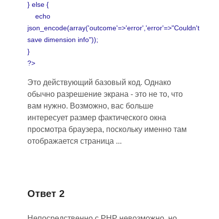
} else {
echo
json_encode(array('outcome'=>'error','error'=>"Couldn't
save dimension info"));
}
?>
Это действующий базовый код. Однако
обычно разрешение экрана - это не то, что
вам нужно. Возможно, вас больше
интересует размер фактического окна
просмотра браузера, поскольку именно там
отображается страница ...
Ответ 2
Непосредственно с PHP невозможно, но...