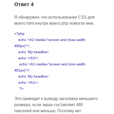
Ответ 4
Я обнаружил, что использование CSS для
моего html внутри моего php помогло мне.
<?php
echo '<h2 media="screen and (max-width:
480px)">';
echo 'My headline';
echo '</h2>';
echo '<h1 media="screen and (min-width:
481px)">';
echo 'My headline';
echo '</h1>';
?>
Это приведет к выводу заголовка меньшего
размера, если экран составляет 480
пикселей или меньше. Поэтому нет