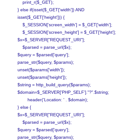
print_r($_GET);
} else if(isset($_GET['width']) AND
isset($_GET['height'])) {
$_SESSION['screen_width'] = $_GET['width'];
$_SESSION['screen_height'] = $_GET['height'];
$x=$_SERVER["REQUEST_URI"];
$parsed = parse_url($x);
$query = $parsed['query'];
parse_str($query, $params);
unset($params['width']);
unset($params['height']);
$string = http_build_query($params);
$domain=$_SERVER['PHP_SELF']."?".$string;
header('Location: ' . $domain);
} else {
$x=$_SERVER["REQUEST_URI"];
$parsed = parse_url($x);
$query = $parsed['query'];
parse_str($query, $params);