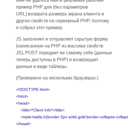
Мне не удалось найти реальный рабочий
пример PHP для (без параметров
URL)
возврата размера экрана клиента
и
других свойств на серверный PHP, поэтому
я собрал этот пример.
JS заполняет и отправляет скрытую форму
(написанную на PHP из массива свойств
JS),
POST
передает ее самому себе (данные
теперь доступны в PHP) и возвращает
данные в виде таблицы.
(Проверено на нескольких браузерах.)
<!DOCTYPE html>
<html>
<head>
<title>*Client Info*</title>
<style>table,tr{border:2px solid gold;border-collapse:collaps
</head>