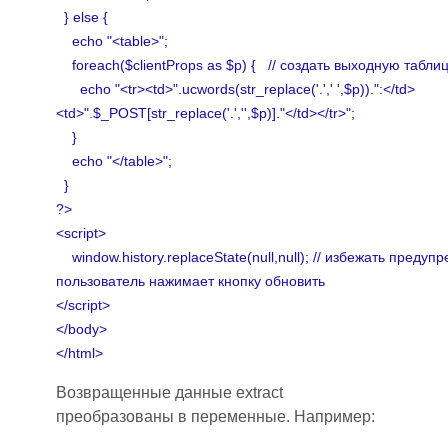
} else {
echo "<table>";
foreach($clientProps as $p) { // создать выходную табли
echo "<tr><td>".ucwords(str_replace('.',' ',$p)).":</td>
<td>".$_POST[str_replace('.','',$p)]."</td></tr>";
}
echo "</table>";
}
?>
<script>
window.history.replaceState(null,null); // избежать преду
пользователь нажимает кнопку обновить
</script>
</body>
</html>
Возвращенные данные
extract
преобразованы в переменные. Например: