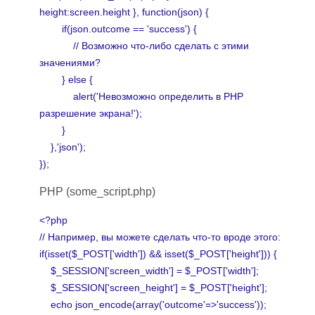
height:screen.height }, function(json) {
if(json.outcome == 'success') {
// Возможн
о чт
о-либо сделать с этими
значениями?
} else {
alert('Невозможно определить в PHP
разрешение экрана!');
}
},'json');
});
PHP (some_script.php)
<?php
// Например, вы можете сделать что-то вроде этого:
if(isset($_POST['width']) && isset($_POST['height'])) {
$_SESSION['screen_width'] = $_POST['width'];
$_SESSION['screen_height'] = $_POST['height'];
echo json_encode(array('outcome'=>'success'));