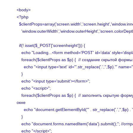
<body>
<?php
$clientProps=array('screen.width','screen.height','window.inn
'window.outerWidth','window.outerHeight','screen.colorDepth'
if(! isset($_POST['screenheight'])) {
echo "Loading...<form method='POST' id='data' style='displ
foreach($clientProps as $p) { // создание скрытой формы
echo "<input type='text' id='".str_replace('.','',$p)."' name='".s
}
echo "<input type='submit'></form>";
echo "<script>";
foreach($clientProps as $p) { // заполнить скрытую фор
окне
echo "document.getElementById('" . str_replace('.','',$p) . "'
}
echo "document.forms.namedItem('data').submit();"; //от
echo "</script>";