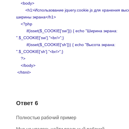
<body>
<h1>Использование jquery.cookie.js для хранения выс
ширины экрана</h1>
<?php
if(isset($_COOKIE['sw'])) { echo "Ширина экрана:
".$_COOKIE['sw']."<br/>";}
if(isset($_COOKIE['sh'])) { echo "Высота экрана:
".$_COOKIE['sh']."<br/>";}
?>
</body>
</html>
Ответ 6
Полностью рабочий пример