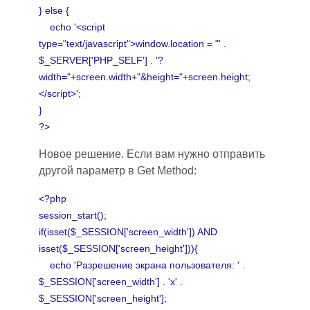
} else {
echo '<script
type="text/javascript">window.location = "' .
$_SERVER['PHP_SELF'] . '?
width="+screen.width+"&height="+screen.height;
</script>';
}
?>
Новое решение. Если вам нужно отправить
другой параметр в Get Method
:
<?php
session_start();
if(isset($_SESSION['screen_width']) AND
isset($_SESSION['screen_height'])){
echo
'Разрешение
экрана пользователя: ' .
$_SESSION['screen_width'] . 'x' .
$_SESSION['screen_height'];