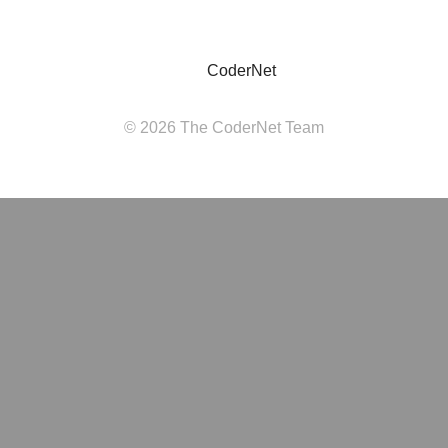
CoderNet
© 2026 The CoderNet Team