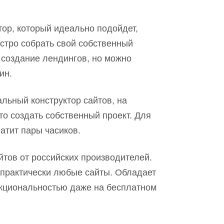
тор, который идеально подойдет,
стро собрать свой собственный
 создание лендингов, н
о м
ожно
ин.
альный конструктор сайтов, на
то создать собственный проект. Для
ватит пар
ы
часиков.
айтов от российских производителей.
 практически любые сайты. Обладает
кциональностью даже на бесплатном