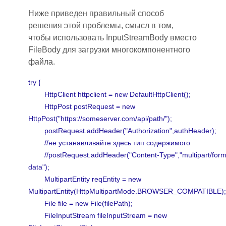
Ниже приведен правильный способ
решения этой проблемы, смысл в том,
чтобы использовать InputStreamBody вместо
FileBody для загрузки многокомпонентного
файла.
try {
HttpClient httpclient = new DefaultHttpClient();
HttpPost postRequest = new
HttpPost("https://someserver.com/api/path/");
postRequest.addHeader("Authorization",authHeader);
//не устанавливайте здесь тип содержимого
//postRequest.addHeader("Content-Type","multipart/form
data");
MultipartEntity reqEntity = new
MultipartEntity(HttpMultipartMode.BROWSER_COMPATIBLE);
File file = new File(filePath);
FileInputStream fileInputStream = new