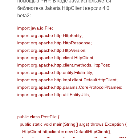
помощью PHP. В коде Java используется
библиотека Jakarta HttpClient версии 4.0
beta2:
import java.io.File;
import org.apache.http.HttpEntity;
import org.apache.http.HttpResponse;
import org.apache.http.HttpVersion;
import org.apache.http.client.HttpClient;
import org.apache.http.client.methods.HttpPost;
import org.apache.http.entity.FileEntity;
import org.apache.http.impl.client.DefaultHttpClient;
import org.apache.http.params.CoreProtocolPNames;
import org.apache.http.util.EntityUtils;
public class PostFile {
public static void main(String[] args) throws Exception {
HttpClient httpclient = new DefaultHttpClient();