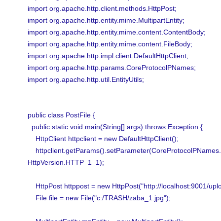
import org.apache.http.client.methods.HttpPost;
import org.apache.http.entity.mime.MultipartEntity;
import org.apache.http.entity.mime.content.ContentBody;
import org.apache.http.entity.mime.content.FileBody;
import org.apache.http.impl.client.DefaultHttpClient;
import org.apache.http.params.CoreProtocolPNames;
import org.apache.http.util.EntityUtils;
public class PostFile {
public static void main(String[] args) throws Exception {
HttpClient httpclient = new DefaultHttpClient();
httpclient.getParams().setParameter(CoreProtocolPNa
HttpVersion.HTTP_1_1);
HttpPost httppost = new HttpPost("http://localhost:9001/upl
File file = new File("c:/TRASH/zaba_1.jpg");