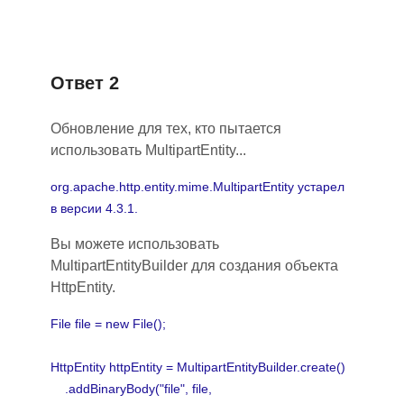
Ответ 2
Обновление для тех, кто пытается
использовать MultipartEntity...
org.apache.http.entity.mime.MultipartEntity устарел
в версии 4.3.1.
Вы можете использовать
MultipartEntityBuilder для создания объекта
HttpEntity.
File file = new File();
HttpEntity httpEntity = MultipartEntityBuilder.create()
.addBinaryBody("file", file,