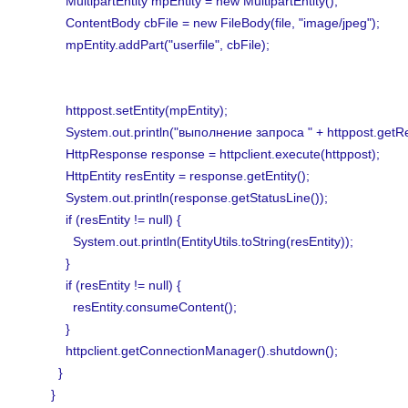
MultipartEntity mpEntity = new MultipartEntity();
ContentBody cbFile = new FileBody(file, "image/jpeg");
mpEntity.addPart("userfile", cbFile);
httppost.setEntity(mpEntity);
System.out.println("выполнение запроса " + httppost.getRe
HttpResponse response = httpclient.execute(httppost);
HttpEntity resEntity = response.getEntity();
System.out.println(response.getStatusLine());
if (resEntity != null) {
System.out.println(EntityUtils.toString(resEntity));
}
if (resEntity != null) {
resEntity.consumeContent();
}
httpclient.getConnectionManager().shutdown();
}
}