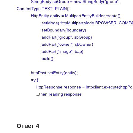
StringBody sbGroup = new StringBody("group",
ContentType.TEXT_PLAIN);
HttpEntity entity = MultipartEntityBuilder.create()
.setMode(HttpMultipartMode.BROWSER_COMPAT
.setBoundary(boundary)
.addPart("group", sbGroup)
.addPart("owner", sbOwner)
.addPart("image", bab)
.build();
httpPost.setEntity(entity);
try {
HttpResponse response = httpclient.execute(httpPos
...then reading response
Ответ 4