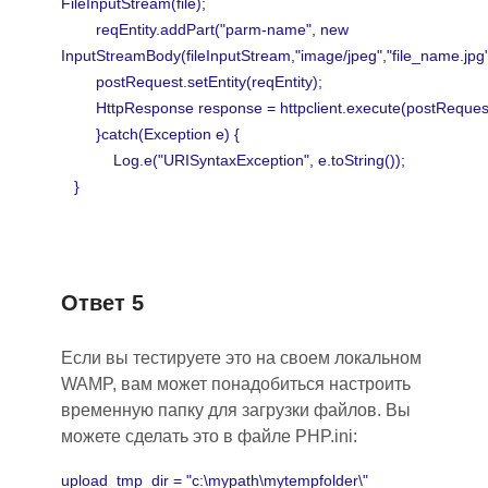
FileInputStream(file);
reqEntity.addPart("parm-name", new
InputStreamBody(fileInputStream,"image/jpeg","file_name.jpg"
postRequest.setEntity(reqEntity);
HttpResponse response = httpclient.execute(postRequest
}catch(Exception e) {
Log.e("URISyntaxException", e.toString());
}
Ответ 5
Если вы тестируете это на своем локальном
WAMP, вам может понадобиться настроить
временную папку для загрузки файлов. Вы
можете сделать это в файле PHP.ini:
upload_tmp_dir = "c:\mypath\mytempfolder\"