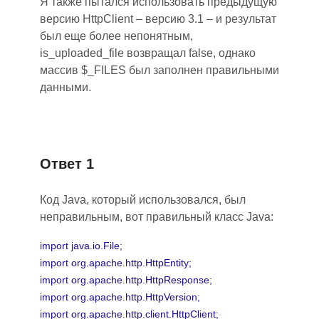
Я также пытался использовать предыдущую
версию HttpClient – версию 3.1 – и результат
был еще более непонятным,
is_uploaded_file возвращал false, однако
массив $_FILES был заполнен правильными
данными.
Ответ 1
Код Java, который использовался, был
неправильным, вот правильный класс Java:
import java.io.File;
import org.apache.http.HttpEntity;
import org.apache.http.HttpResponse;
import org.apache.http.HttpVersion;
import org.apache.http.client.HttpClient;