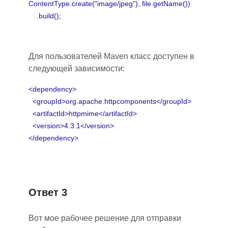
ContentType.create("image/jpeg"), file.getName())
.build();
Для пользователей Maven класс доступен в
следующей зависимости
:
<dependency>
<groupId>org.apache.httpcomponents</groupId>
<artifactId>httpmime</artifactId>
<version>4.3.1</version>
</dependency>
Ответ 3
Вот мое рабочее решение для отправки