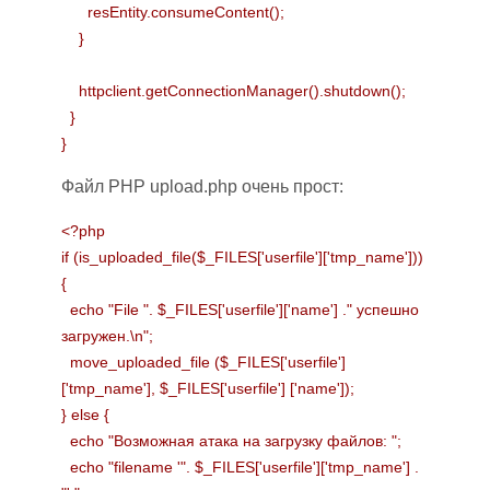
resEntity.consumeContent();
}
httpclient.getConnectionManager().shutdown();
}
}
Файл PHP upload.php очень прост:
<?php
if (is_uploaded_file($_FILES['userfile']['tmp_name']))
{
echo "File ". $_FILES['userfile']['name'] ." успешно
загружен.\n";
move_uploaded_file ($_FILES['userfile']
['tmp_name'], $_FILES['userfile'] ['name']);
} else {
echo "
Возможная атака на загрузку файлов: ";
echo "filename '". $_FILES['userfile']['tmp_name'] .