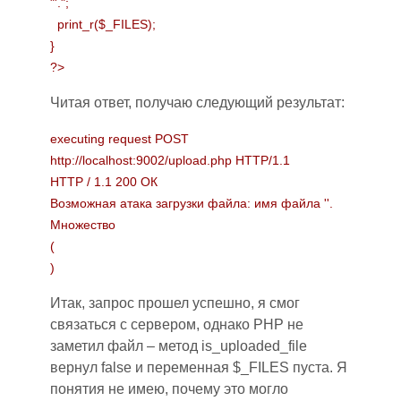
"'.";
print_r($_FILES);
}
?>
Читая ответ, получаю следующий результат:
executing request POST
http://localhost:9002/upload.php HTTP/1.1
HTTP / 1.1 200 ОК
Возможная атака загрузки файла: имя файла ''.
Множество
(
)
Итак, запрос прошел успешно, я смог
связаться с сервером, однако PHP не
заметил файл – метод is_uploaded_file
вернул false и переменная $_FILES пуста. Я
понятия не имею, почему это могло