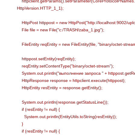
httpclient.getParams().setParameter(CoreProtocolPNa
HttpVersion.HTTP_1_1);
HttpPost httppost = new HttpPost("http://localhost:9002/upl
File file = new File("c:/TRASH/zaba_1.jpg");
FileEntity reqEntity = new FileEntity(file, "binary/octet-strea
httppost.setEntity(reqEntity);
reqEntity.setContentType("binary/octet-stream");
System.out.println("выполнение запроса " + httppost.getRe
HttpResponse response = httpclient.execute(httppost);
HttpEntity resEntity = response.getEntity();
System.out.println(response.getStatusLine());
if (resEntity != null) {
System.out.println(EntityUtils.toString(resEntity));
}
if (resEntity != null) {