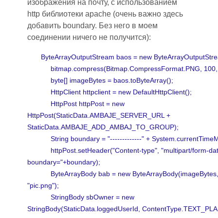
изображения на почту,
с использованием
http библиотеки apache (очень важно здесь
добавить boundary. Без него в моем
соединении ничего не получится):
ByteArrayOutputStream baos = new ByteArrayOutputStre
bitmap.compress(Bitmap.CompressFormat.PNG, 100, 
byte[] imageBytes = baos.toByteArray();
HttpClient httpclient = new DefaultHttpClient();
HttpPost httpPost = new
HttpPost(StaticData.AMBAJE_SERVER_URL +
StaticData.AMBAJE_ADD_AMBAJ_TO_GROUP);
String boundary = "-------------" + System.currentTimeMil
httpPost.setHeader("Content-type", "multipart/form-dat
boundary="+boundary);
ByteArrayBody bab = new ByteArrayBody(imageBytes
"pic.png");
StringBody sbOwner = new
StringBody(StaticData.loggedUserId, ContentType.TEXT_PLA