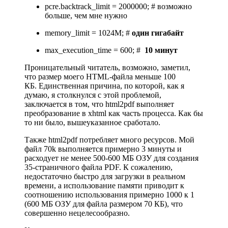
pcre.backtrack_limit = 2000000; # возможно
больше, чем мне нужно
memory_limit = 1024M; #
один гигабайт
max_execution_time = 600; #
10 минут
Проницательный читатель, возможно, заметил,
что размер моего HTML-файла меньше 100
КБ. Единственная причина, по которой
,
как я
думаю, я столкнулся с этой проблемой,
заключается в том, что html2pdf выполняет
преобразование в xhtml как часть процесса. Как бы
то ни было, вышеуказанное сработало.
Также html2pdf потребляет много ресурсов. Мой
файл 70k выполняется примерно 3 минуты и
расходует не менее 500-600 МБ ОЗУ для создания
35-страничного файла PDF. К сожалению,
недостаточно быстро для загрузки в реальном
времени, а использование памяти приводит к
соотношению использования примерно 1000 к 1
(600 МБ ОЗУ для файла размером 70 КБ), что
совершенно нецелесообразно.