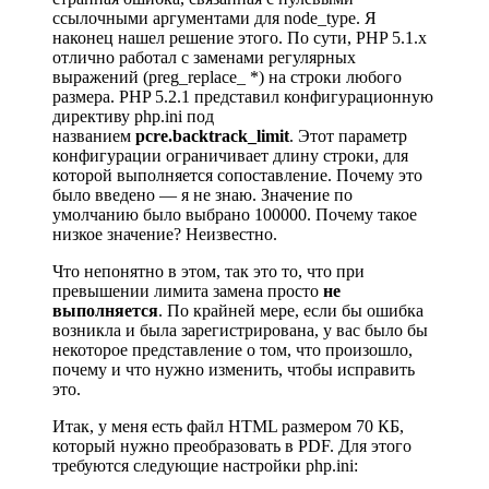
ссылочными аргументами для node_type. Я
наконец нашел решение этого. По сути, PHP 5.1.x
отлично работал с заменами регулярных
выражений (preg_replace_ *) на строки любого
размера. PHP 5.2.1 представил конфигурационную
директиву php.ini под
названием
pcre.backtrack_limit
. Этот параметр
конфигурации ограничивает длину строки, для
которой выполняется сопоставление. Почему это
было введено
—
я не знаю. Значение по
умолчанию было выбрано 100000. Почему такое
низкое значение? Неизвестно.
Что непонятно в этом, так это то, что при
превышении лимита замена просто
не
выполняется
. По крайней мере, если бы ошибка
возникла и была зарегистрирована, у вас было бы
некоторое представление о том, что произошло,
почему и что нужно изменить, чтобы исправить
это.
Итак, у меня есть файл HTML размером 70 КБ,
который нужно преобразовать в PDF. Для этого
требуются следующие настройки php.ini: