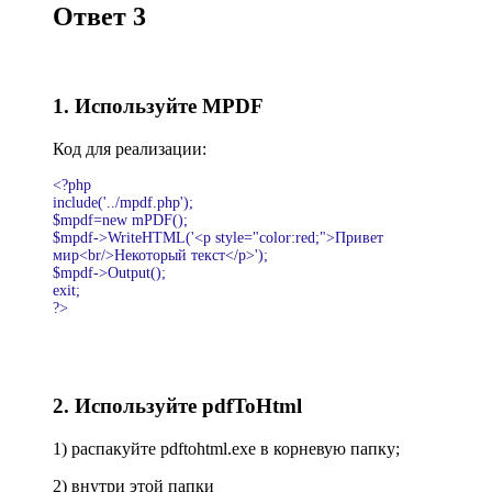
Ответ 3
1.
И
спользуйте MPDF
Код для реализации:
<?php
include('../mpdf.php');
$mpdf=new mPDF();
$mpdf->WriteHTML('<p style="color:red;">Привет
мир<br/>Некоторый текст</p>');
$mpdf->Output();
exit;
?>
2. Используйте pdfToHtml
1) распакуйте
pdftohtml.exe
в корневую папку
;
2) внутри этой папки