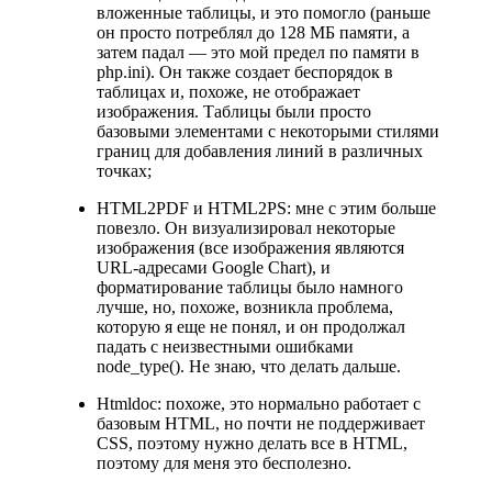
вложенные таблицы, и это помогло (раньше
он просто потреблял до 128 МБ памяти, а
затем падал
—
это мой предел по памяти в
php.ini). Он также создает беспорядок в
таблицах и, похоже, не отображает
изображения. Таблицы были просто
базовыми элементами с некоторыми стилями
границ для добавления линий в различных
точках;
HTML2PDF и HTML2PS: мне с этим больше
повезло. Он визуализировал некоторые
изображения (все изображения являются
URL-адресами Google Chart), и
форматирование таблицы было намного
лучше, но, похоже, возникла проблема,
которую я еще не понял, и он продолжал
падать с неизвестными ошибками
node_type(). Не знаю, что делать дальше.
Htmldoc: похоже, это нормально работает с
базовым HTML, но почти не поддерживает
CSS, поэтому нужно делать все в HTML,
поэтому для меня это бесполезно.