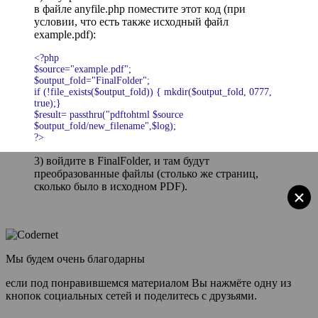
в файле
anyfile.php
поместите этот код (при
условии, что есть также исходный файл
example.pdf):
<?php
$source="example.pdf";
$output_fold="FinalFolder";
if (!file_exists($output_fold)) { mkdir($output_fold, 0777,
true);}
$result= passthru("pdftohtml $source
$output_fold/new_filename",$log);
?>
3) войдите в
FinalFolder
, и там будут
преобразованные файлы (столько же страниц,
сколько было в исходном PDF)
.
×
Мы будем очень благодарны
если под понравившемся материалом Вы нажмёте одну из
кнопок социальных сетей и поделитесь с друзьями.