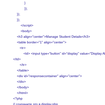
}
});
});
});
</script>
<body>
<h3 align="center">Manage Student Details</h3>
<table border="1" align="center">
<tr>
<td> <input type="button" id="display" value="Display All
</td>
</tr>
</table>
<div id="responsecontainer" align="center">
</div>
</body>
</html>
<?php
// сохраните это в display.php