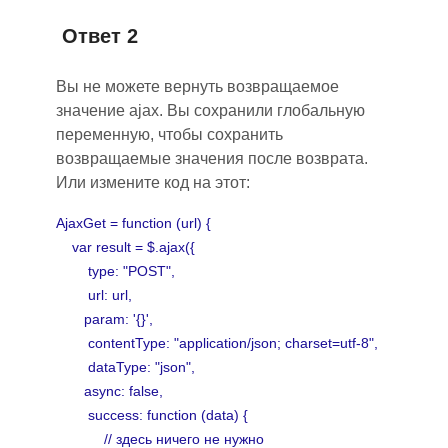
Ответ 2
Вы не можете вернуть возвращаемое
значение ajax. Вы сохранили глобальную
переменную, чтобы сохранить
возвращаемые значения после возврата.
Или измените код на этот:
AjaxGet = function (url) {
var result = $.ajax({
type: "POST",
url: url,
param: '{}',
contentType: "application/json; charset=utf-8",
dataType: "json",
async: false,
success: function (data) {
// здесь ничего не нужно