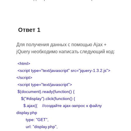
Ответ 1
Для получения данных с помощью Ajax +
jQuery необходимо написать следующий код:
<html>
<script type="text/javascript" src="jquery-1.3.2.js">
</script>
<script type="text/javascript">
$(document).ready(function() {
$("#display").click(function() {
$.ajax({ //создайте ajax-запрос к файлу
display.php
type: "GET",
url: "display.php",