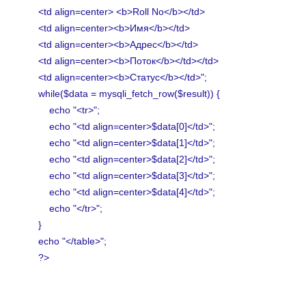
<td align=center> <b>Roll No</b></td>
<td align=center><b>Имя</b></td>
<td align=center><b>Адрес</b></td>
<td align=center><b>Поток</b></td></td>
<td align=center><b>Статус</b></td>";
while($data = mysqli_fetch_row($result)) {
echo "<tr>";
echo "<td align=center>$data[0]</td>";
echo "<td align=center>$data[1]</td>";
echo "<td align=center>$data[2]</td>";
echo "<td align=center>$data[3]</td>";
echo "<td align=center>$data[4]</td>";
echo "</tr>";
}
echo "</table>";
?>