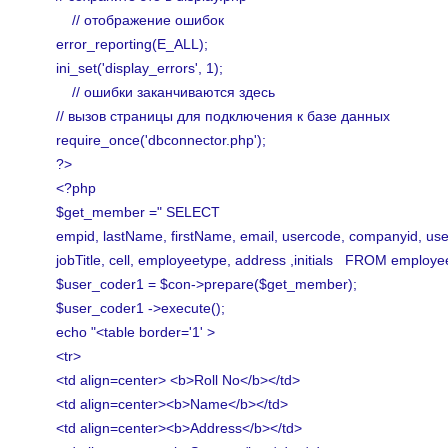
// отображение ошибок
error_reporting(E_ALL);
ini_set('display_errors', 1);
// ошибки заканчиваются здесь
// вызов страницы для подключения к базе данных
require_once('dbconnector.php');
?>
<?php
$get_member =" SELECT
empid, lastName, firstName, email, usercode, companyid, use
jobTitle, cell, employeetype, address ,initials FROM employe
$user_coder1 = $con->prepare($get_member);
$user_coder1 ->execute();
echo "<table border='1' >
<tr>
<td align=center> <b>Roll No</b></td>
<td align=center><b>Name</b></td>
<td align=center><b>Address</b></td>