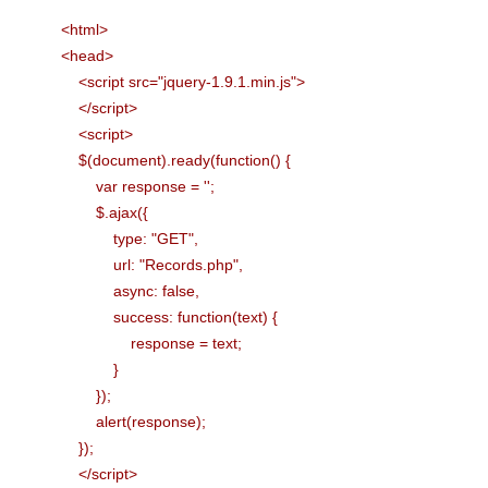
<html>
<head>
<script src="jquery-1.9.1.min.js">
</script>
<script>
$(document).ready(function() {
var response = '';
$.ajax({
type: "GET",
url: "Records.php",
async: false,
success: function(text) {
response = text;
}
});
alert(response);
});
</script>