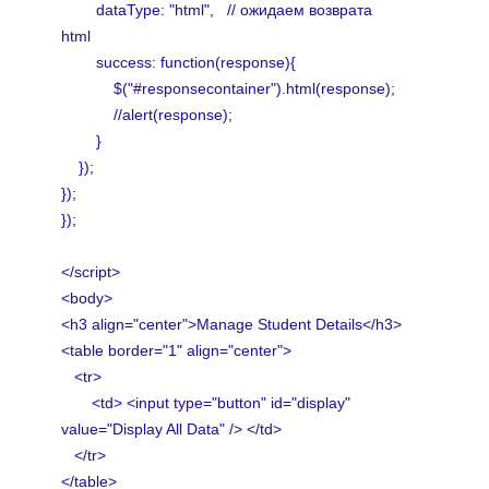
dataType: "html", // ожидаем возврата
html
success: function(response){
$("#responsecontainer").html(response);
//alert(response);
}
});
});
});
</script>
<body>
<h3 align="center">Manage Student Details</h3>
<table border="1" align="center">
<tr>
<td> <input type="button" id="display"
value="Display All Data" /> </td>
</tr>
</table>