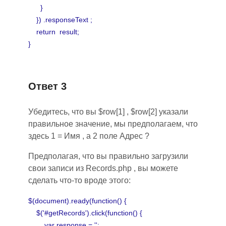
}
}) .responseText ;
return result;
}
Ответ 3
Убедитесь, что вы
$row[1] , $row[2]
указали
правильное значение, мы предполагаем, что
здесь
1 = Имя , а 2 поле Адрес ?
Предполагая, что вы правильно загрузили
свои записи из
Records.php
, вы можете
сделать что-то вроде этого:
$(document).ready(function() {
$('#getRecords').click(function() {
var response = '';