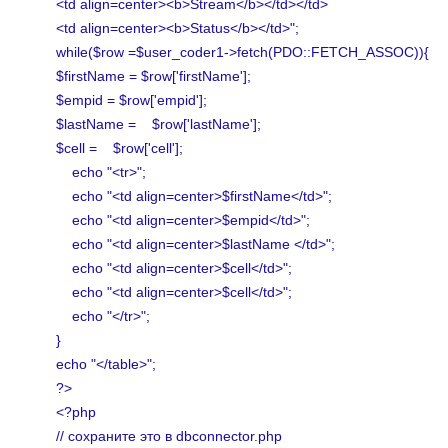
<td align=center><b>Stream</b></td></td>
<td align=center><b>Status</b></td>";
while($row =$user_coder1->fetch(PDO::FETCH_ASSOC)){
$firstName = $row['firstName'];
$empid = $row['empid'];
$lastName = $row['lastName'];
$cell = $row['cell'];
echo "<tr>";
echo "<td align=center>$firstName</td>";
echo "<td align=center>$empid</td>";
echo "<td align=center>$lastName </td>";
echo "<td align=center>$cell</td>";
echo "<td align=center>$cell</td>";
echo "</tr>";
}
echo "</table>";
?>
<?php
// сохраните это в dbconnector.php