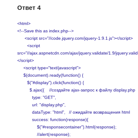
Ответ 4
<html>
<!--Save this as index.php-->
<script src="//code.jquery.com/jquery-1.9.1.js"></script>
<script
src="//ajax.aspnetcdn.com/ajax/jquery.validate/1.9/jquery.valid
</script>
<script type="text/javascript">
$(document).ready(function() {
$("#display").click(function() {
$.ajax({ //создайте ajax-запрос к файлу display.php
type: "GET",
url: "display.php",
dataType: "html", // ожидайте возвращения
success: function(response){
$("#responsecontainer").html(response);
//alert(response);