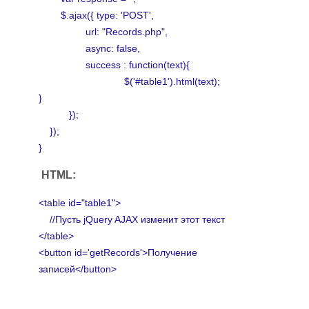
$.ajax({ type: 'POST',
url: "Records.php",
async: false,
success : function(text){
$('#table1').html(text);
}
});
});
}
HTML:
<table id="table1">
//Пусть jQuery AJAX изменит этот текст
</table>
<button id='getRecords'>Получение
записей</button>