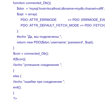
function connected_Db(){
$dsn = 'mysql:host=localhost;dbname=mydb;charset=utf8';
$opt = array(
PDO::ATTR_ERRMODE => PDO::ERRMODE_EXC
PDO::ATTR_DEFAULT_FETCH_MODE => PDO::FETCH
);
#echo "
Да, мы подключены ";
return new PDO($dsn,'username','password', $opt);
}
$con = connected_Db();
if($con){
//echo "успешное соединение ";
}
else {
//echo "ошибки при соединении ";
exit();
}
?>