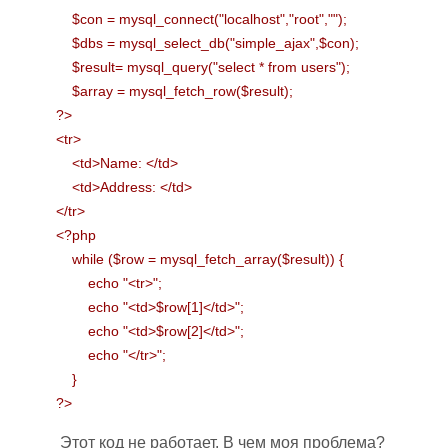
$con = mysql_connect("localhost","root","");
$dbs = mysql_select_db("simple_ajax",$con);
$result= mysql_query("select * from users");
$array = mysql_fetch_row($result);
?>
<tr>
<td>Name: </td>
<td>Address: </td>
</tr>
<?php
while ($row = mysql_fetch_array($result)) {
echo "<tr>";
echo "<td>$row[1]</td>";
echo "<td>$row[2]</td>";
echo "</tr>";
}
?>
Этот код не работает. В чем моя проблема?