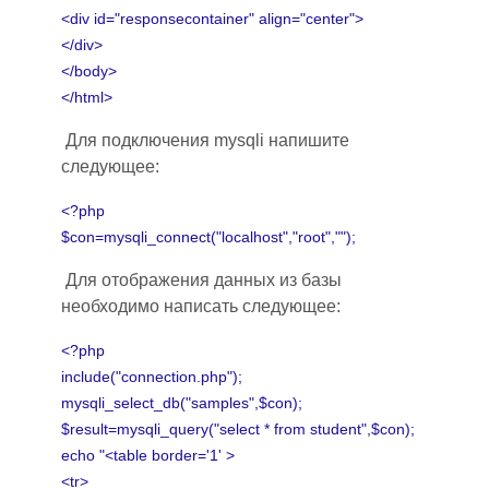
<div id="responsecontainer" align="center">
</div>
</body>
</html>
Для подключения mysqli напишите
следующее:
<?php
$con=mysqli_connect("localhost","root","");
Для отображения данных из базы
необходимо написать следующее:
<?php
include("connection.php");
mysqli_select_db("samples",$con);
$result=mysqli_query("select * from student",$con);
echo "<table border='1' >
<tr>