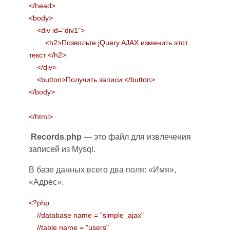
</head>
<body>
<div id="div1">
<h2>
Позвольте jQuery AJAX изменить этот
текст </h2>
</div>
<button>
Получить записи </button>
</body>
</html>
Records.php
— это файл для извлечения
записей из Mysql.
В базе данных всего два поля: «Имя»,
«Адрес».
<?php
//database name = "simple_ajax"
//table name = "users"