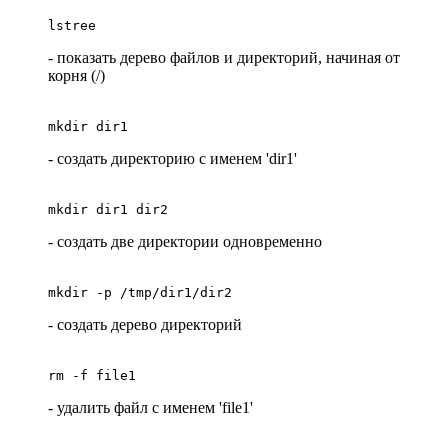
lstree
- показать дерево файлов и директорий, начиная от
корня (/)
mkdir dir1
- создать директорию с именем 'dir1'
mkdir dir1 dir2
- создать две директории одновременно
mkdir -p /tmp/dir1/dir2
- создать дерево директорий
rm -f file1
- удалить файл с именем 'file1'