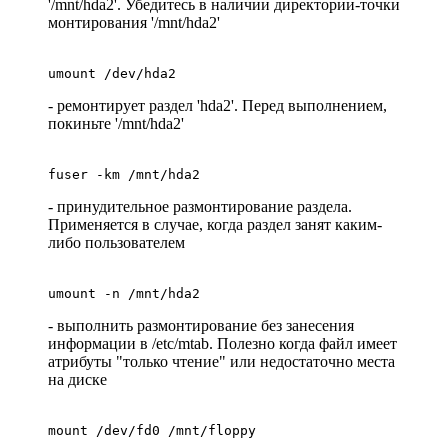
'/mnt/hda2'. Убедитесь в наличии директории-точки
монтирования '/mnt/hda2'
umount /dev/hda2
- ремонтирует раздел 'hda2'. Перед выполнением,
покиньте '/mnt/hda2'
fuser -km /mnt/hda2
- принудительное размонтирование раздела.
Применяется в случае, когда раздел занят каким-
либо пользователем
umount -n /mnt/hda2
- выполнить размонтирование без занесения
информации в /etc/mtab. Полезно когда файл имеет
атрибуты "только чтение" или недостаточно места
на диске
mount /dev/fd0 /mnt/floppy