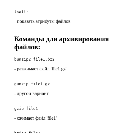
lsattr
- показать атрибуты файлов
Команды для архивирования
файлов:
bunzip2 file1.bz2
- разжимает файл 'file1.gz'
gunzip file1.gz
- другой вариант
gzip file1
- сжимает файл 'file1'