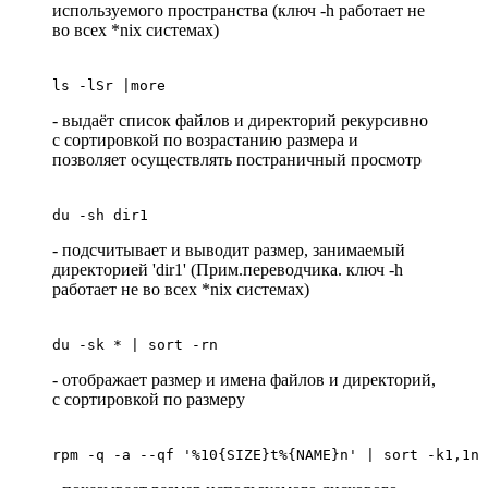
используемого пространства (ключ -h работает не
во всех *nix системах)
ls -lSr |more
- выдаёт список файлов и директорий рекурсивно
с сортировкой по возрастанию размера и
позволяет осуществлять постраничный просмотр
du -sh dir1
- подсчитывает и выводит размер, занимаемый
директорией 'dir1' (Прим.переводчика. ключ -h
работает не во всех *nix системах)
du -sk * | sort -rn
- отображает размер и имена файлов и директорий,
с сортировкой по размеру
rpm -q -a --qf '%10{SIZE}t%{NAME}n' | sort -k1,1n