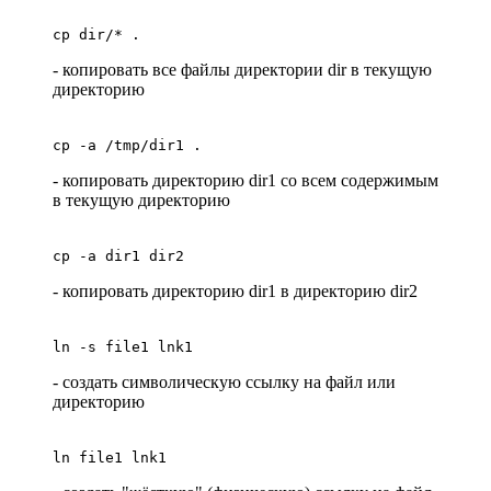
cp dir/* .
- копировать все файлы директории dir в текущую
директорию
cp -a /tmp/dir1 .
- копировать директорию dir1 со всем содержимым
в текущую директорию
cp -a dir1 dir2
- копировать директорию dir1 в директорию dir2
ln -s file1 lnk1
- создать символическую ссылку на файл или
директорию
ln file1 lnk1