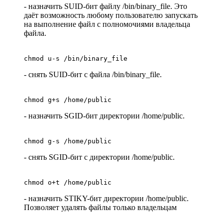
- назначить SUID-бит файлу /bin/binary_file. Это
даёт возможность любому пользователю запускать
на выполнение файл с полномочиями владельца
файла.
chmod u-s /bin/binary_file
- снять SUID-бит с файла /bin/binary_file.
chmod g+s /home/public
- назначить SGID-бит директории /home/public.
chmod g-s /home/public
- снять SGID-бит с директории /home/public.
chmod o+t /home/public
- назначить STIKY-бит директории /home/public.
Позволяет удалять файлы только владельцам