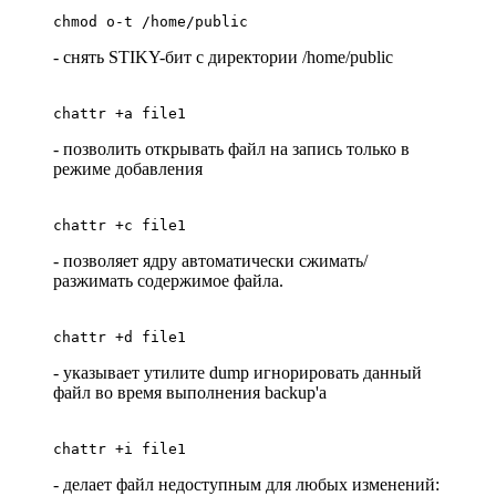
chmod o-t /home/public
- снять STIKY-бит с директории /home/public
chattr +a file1
- позволить открывать файл на запись только в
режиме добавления
chattr +c file1
- позволяет ядру автоматически сжимать/
разжимать содержимое файла.
chattr +d file1
- указывает утилите dump игнорировать данный
файл во время выполнения backup'а
chattr +i file1
- делает файл недоступным для любых изменений: