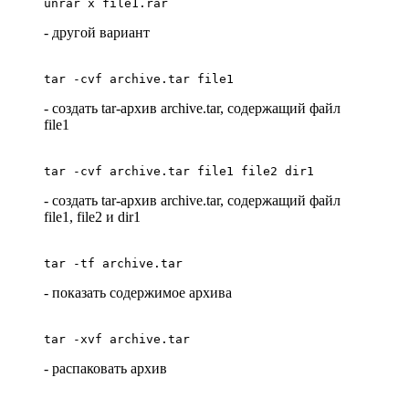
unrar x file1.rar
- другой вариант
tar -cvf archive.tar file1
- создать tar-архив archive.tar, содержащий файл
file1
tar -cvf archive.tar file1 file2 dir1
- создать tar-архив archive.tar, содержащий файл
file1, file2 и dir1
tar -tf archive.tar
- показать содержимое архива
tar -xvf archive.tar
- распаковать архив