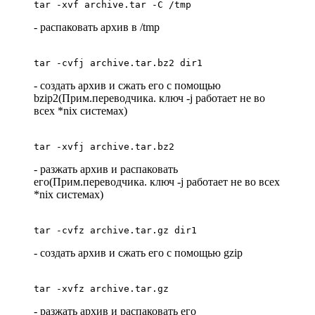
tar -xvf archive.tar -C /tmp
- распаковать архив в /tmp
tar -cvfj archive.tar.bz2 dir1
- создать архив и сжать его с помощью
bzip2(Прим.переводчика. ключ -j работает не во
всех *nix системах)
tar -xvfj archive.tar.bz2
- разжать архив и распаковать
его(Прим.переводчика. ключ -j работает не во всех
*nix системах)
tar -cvfz archive.tar.gz dir1
- создать архив и сжать его с помощью gzip
tar -xvfz archive.tar.gz
- разжать архив и распаковать его