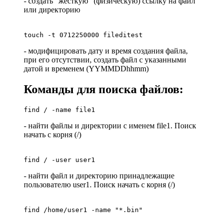
- создать "жёсткую" (физическую) ссылку на файл
или директорию
touch -t 0712250000 fileditest
- модифицировать дату и время создания файла,
при его отсутствии, создать файл с указанными
датой и временем (YYMMDDhhmm)
Команды для поиска файлов:
find / -name file1
- найти файлы и директории с именем file1. Поиск
начать с корня (/)
find / -user user1
- найти файл и директорию принадлежащие
пользователю user1. Поиск начать с корня (/)
find /home/user1 -name "*.bin"