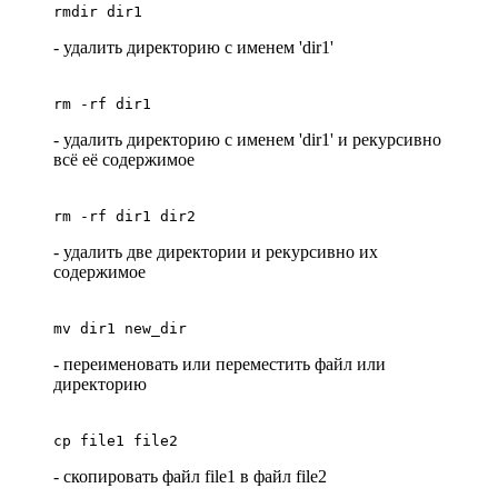
rmdir dir1
- удалить директорию с именем 'dir1'
rm -rf dir1
- удалить директорию с именем 'dir1' и рекурсивно
всё её содержимое
rm -rf dir1 dir2
- удалить две директории и рекурсивно их
содержимое
mv dir1 new_dir
- переименовать или переместить файл или
директорию
cp file1 file2
- скопировать файл file1 в файл file2