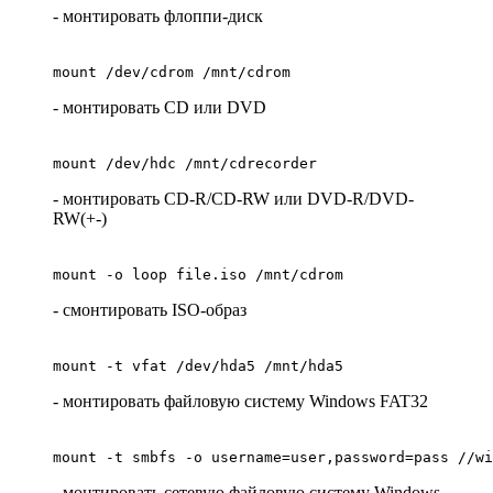
- монтировать флоппи-диск
mount /dev/cdrom /mnt/cdrom
- монтировать CD или DVD
mount /dev/hdc /mnt/cdrecorder
- монтировать CD-R/CD-RW или DVD-R/DVD-
RW(+-)
mount -o loop file.iso /mnt/cdrom
- смонтировать ISO-образ
mount -t vfat /dev/hda5 /mnt/hda5
- монтировать файловую систему Windows FAT32
mount -t smbfs -o username=user,password=pass //wi
- монтировать сетевую файловую систему Windows