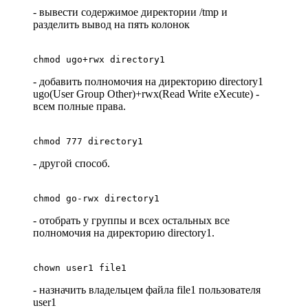
- вывести содержимое директории /tmp и
разделить вывод на пять колонок
chmod ugo+rwx directory1
- добавить полномочия на директорию directory1
ugo(User Group Other)+rwx(Read Write eXecute) -
всем полные права.
chmod 777 directory1
- другой способ.
chmod go-rwx directory1
- отобрать у группы и всех остальных все
полномочия на директорию directory1.
chown user1 file1
- назначить владельцем файла file1 пользователя
user1