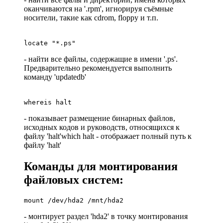
оканчиваются на '.rpm', игнорируя съёмные
носители, такие как cdrom, floppy и т.п.
locate "*.ps"
- найти все файлы, содержащие в имени '.ps'.
Предварительно рекомендуется выполнить
команду 'updatedb'
whereis halt
- показывает размещение бинарных файлов,
исходных кодов и руководств, относящихся к
файлу 'halt'which halt - отображает полный путь к
файлу 'halt'
Команды для монтирования
файловых систем:
mount /dev/hda2 /mnt/hda2
- монтирует раздел 'hda2' в точку монтирования