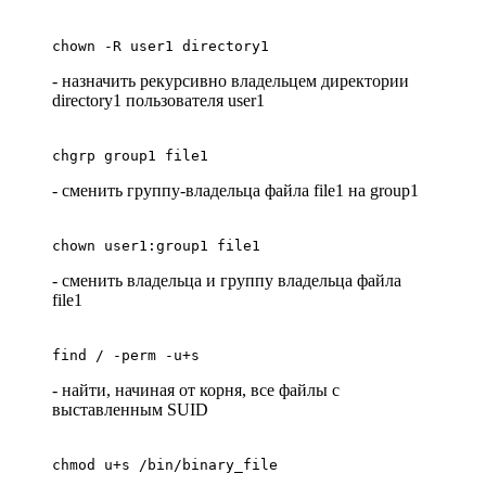
chown -R user1 directory1
- назначить рекурсивно владельцем директории
directory1 пользователя user1
chgrp group1 file1
- сменить группу-владельца файла file1 на group1
chown user1:group1 file1
- сменить владельца и группу владельца файла
file1
find / -perm -u+s
- найти, начиная от корня, все файлы с
выставленным SUID
chmod u+s /bin/binary_file