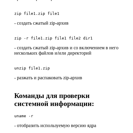
zip file1.zip file1
- создать сжатый zip-архив
zip -r file1.zip file1 file2 dir1
- создать сжатый zip-архив и со включением в него
нескольких файлов и/или директорий
unzip file1.zip
- разжать и распаковать zip-архив
Команды для проверки
системной информации:
uname -r
- отобразить используемую версию ядра