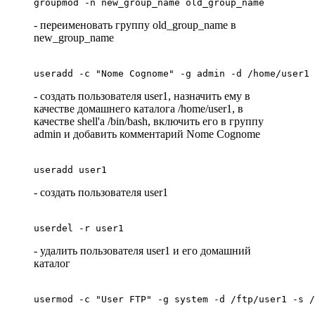
groupmod -n new_group_name old_group_name
- переименовать группу old_group_name в
new_group_name
useradd -c "Nome Cognome" -g admin -d /home/user1 
- создать пользователя user1, назначить ему в
качестве домашнего каталога /home/user1, в
качестве shell'а /bin/bash, включить его в группу
admin и добавить комментарий Nome Cognome
useradd user1
- создать пользователя user1
userdel -r user1
- удалить пользователя user1 и его домашний
каталог
usermod -c "User FTP" -g system -d /ftp/user1 -s /