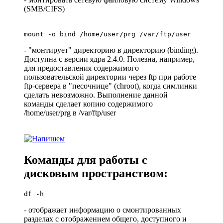
(SMB/CIFS)
mount -o bind /home/user/prg /var/ftp/user
- "монтирует" директорию в директорию (binding).
Доступна с версии ядра 2.4.0. Полезна, например,
для предоставления содержимого
пользовательской директории через ftp при работе
ftp-сервера в "песочнице" (chroot), когда симлинки
сделать невозможно. Выполнение данной
команды сделает копию содержимого
/home/user/prg в /var/ftp/user
Команды для работы с
дисковым пространством:
df -h
- отображает информацию о смонтированных
разделах с отображением общего, доступного и