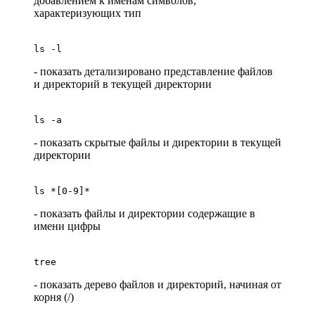
добавлением к именам символов,
характеризующих тип
ls -l
- показать детализировано представление файлов
и директорий в текущей директории
ls -a
- показать скрытые файлы и директории в текущей
директории
ls *[0-9]*
- показать файлы и директории содержащие в
имени цифры
tree
- показать дерево файлов и директорий, начиная от
корня (/)