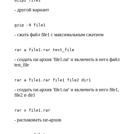
bzip2 file1
- другой вариант
gzip -9 file1
- сжать файл file1 с максимальным сжатием
rar a file1.rar test_file
- создать rar-архив 'file1.rar' и включить в него файл
test_file
rar a file1.rar file1 file2 dir1
- создать rar-архив 'file1.rar' и включить в него file1,
file2 и dir1
rar x file1.rar
- распаковать rar-архив