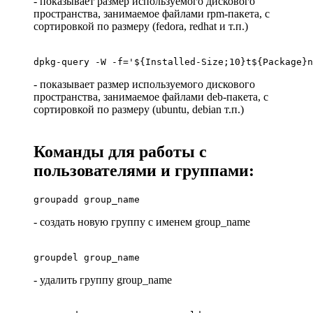
- показывает размер используемого дискового
пространства, занимаемое файлами rpm-пакета, с
сортировкой по размеру (fedora, redhat и т.п.)
dpkg-query -W -f='${Installed-Size;10}t${Package}n
- показывает размер используемого дискового
пространства, занимаемое файлами deb-пакета, с
сортировкой по размеру (ubuntu, debian т.п.)
Команды для работы с
пользователями и группами:
groupadd group_name
- создать новую группу с именем group_name
groupdel group_name
- удалить группу group_name