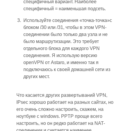
специфичный вариант. Наиболее
специфичный = наименьшая подсеть.
Используйте соединения
«
точка-точка
»
с
блок
ом
/30 или /31, чтобы в этом VPN-
соединении было только два узла и не
было маршрутизации. Это требует
отдельного блока для каждого VPN
соединения. Я использую версию
openVPN от Astaro, и именно так я
подключаюсь к своей домашней сети из
других мест.
Что касается других развертываний VPN,
IPsec хорошо работает на разных сайтах, но
его очень сложно настроить, скажем, на
ноутбуке с windows. PPTP проще всего
настроить, но он редко работает на NAT-
соединении и считается наименее