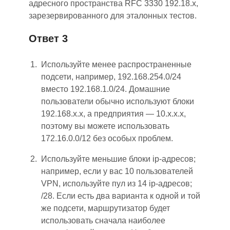
адресного пространства RFC 3330 192.18.x,
зарезервированного для эталонных тестов.
Ответ 3
И
спольз
уйте
менее распространенные
подсети, например
,
192.168.254.0/24
вместо 192.168.1.0/24. Домашние
пользователи обычно используют блоки
192.168.x.x, а предприятия
—
10.x.x.x,
поэтому вы можете использовать
172.16.0.0/12 без особых проблем.
И
спользуйте меньшие блоки ip-адресов;
например, если у вас 10 пользователей
VPN, используйте пул из 14 ip-адресов;
/28. Если есть два варианта к одной и той
же подсети, маршрутизатор будет
использовать сначала наиболее