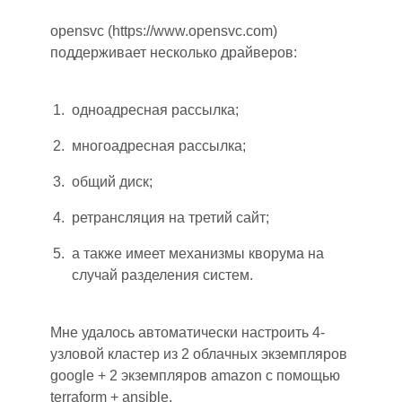
opensvc (https://www.opensvc.com)
поддерживает несколько драйверов:
одноадресная рассылка
;
многоадресная рассылка
;
общий диск
;
ретрансляция на третий сайт
;
а также име
ет
механизмы кворума на
случай разделения систем.
Мне удалось автоматически настроить 4-
узловой кластер из 2 облачных экземпляров
google + 2 экземпляров amazon с помощью
terraform + ansible.