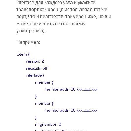
interface для каждого узла и укажите
транспорт как updu
(я
использовал тот же
порт, что и heartbeat в примере ниже, но вы
можете изменить его по своему
усмотрению).
Например:
totem {
version: 2
secauth: off
interface {
member {
memberaddr: 10.xxx.xxx.xxx
}
member {
memberaddr: 10.xxx.xxx.xxx
}
ringnumber: 0