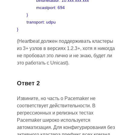
bindnetaddr: 10.xxx.xxx.xxx
mcastport: 694
}
transport: udpu
}
(Heartbeat должен поддерживать кластеры
из 3+ узлов в версиях 1.2.3+, хотя я никогда
не пробовал это лично и не знаю, будет ли
это работать с Unicast).
Ответ 2
Извините, но часть о Pacemaker не
соответствует действительности. В
регрессионных и релизных тестах
Pacemaker широко используется
автоматизация. Для конфигурирования без
активного кластера префикс всех команд