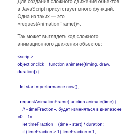
Для создания сложного движения объектов
в JavaScript присутству
е
т много функций.
Одна из таких — это
«requestAnimationFrame()».
Т
ак может выглядеть код сложного
анимационного движения объектов:
<script>
object.onclick = function animate({timing, draw,
duration}) {
let start = performance.now();
requestAnimationFrame(function animate(time) {
// «timeFraction», будет изменяться в диапазоне
«0
–
1»
let timeFraction = (time - start) / duration;
if (timeFraction > 1) timeFraction = 1;