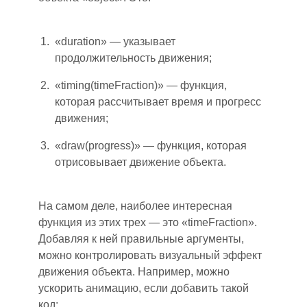
«duration»
—
указывает
продолжительность движения
;
«timing(timeFraction)»
—
функция,
которая рассчитывает время и прогресс
движения
;
«draw(progress)»
—
функция, которая
отрисовывает движение объекта.
На самом деле, наиболее интересная
функция из этих трех — это «timeFraction».
Добавляя к ней правильные аргументы
,
можно контролировать визуальный эффект
движения объекта. Например
,
можн
о
у
скорить анимацию, если добавить такой
код: