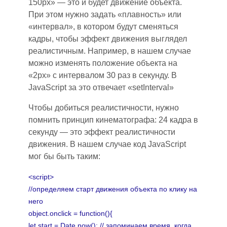
150рх»
—
это и будет движение объекта.
При этом нужно задать «плавность» или
«интервал»
,
в котором будут сменяться
кадры, чтобы эффект движения выглядел
реалистичным. Например
,
в нашем случа
е
м
ожно изменять положение объекта на
«2рх» с интервалом 30 раз в секунду. В
JavaScript за это отвечает «setInterval»
Чтобы добиться реалистичности, нужно
помнить принцип кинематографа: 24 кадр
а
в
секунду — это эффект реалистичности
движения. В нашем случа
е к
од JavaScript
мог бы быть таким:
<script>
//определяем старт движения объекта по клику на
него
object.onclick = function(){
let start = Date.now(); // запоминаем время, когда