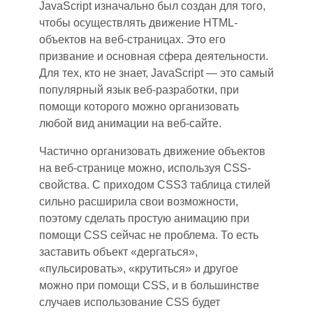
JavaScript изначально
был
созда
н для того
,
чтобы осуществлять движение HTML-
объектов на веб-страниц
ах
. Это его
призвание и основная сфера деятельности.
Для тех
,
кто не знает, JavaScript — это самый
популярный язык веб-разработки, при
помощи которого можно организовать
любой вид анимации на веб-сайте.
Частичн
о о
рганизовать движение объектов
на веб-странице можно, используя CSS-
свойства. С приходом CSS
3 т
аблица стилей
сильно расширила свои возможности
,
п
оэтому сделать простую анимацию при
помощи CSS сейчас не проблема. То ест
ь
з
аставить объект «дергаться»,
«пульсировать», «крутиться» и друго
е
м
ожно при помощи CSS
, и
в большинстве
случае
в и
спользование CSS будет