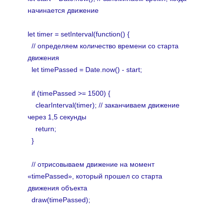
начинается движение
let timer = setInterval(function() {
// определяем количество времени со старта
движения
let timePassed = Date.now() - start;
if (timePassed >= 1500) {
clearInterval(timer); // заканчиваем движение
через 1
,
5 секунды
return;
}
// отрисовываем движение на момент
«timePassed», который прошел со старта
движения объекта
draw(timePassed);