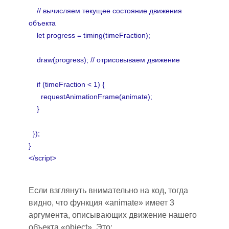
// вычисляем текущее состояние движения
объекта
let progress = timing(timeFraction);
draw(progress); // отрисовываем движение
if (timeFraction < 1) {
requestAnimationFrame(animate);
}
});
}
</script>
Если взглянуть внимательно на код, тогда
видно
,
что функция «animate» имеет 3
аргумента, описывающих движение нашего
объекта «object». Это: