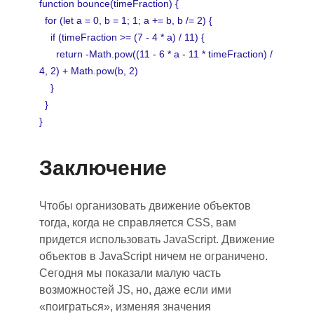
function bounce(timeFraction) {
for (let a = 0, b = 1; 1; a += b, b /= 2) {
if (timeFraction >= (7 - 4 * a) / 11) {
return -Math.pow((11 - 6 * a - 11 * timeFraction) /
4, 2) + Math.pow(b, 2)
}
}
}
Заключение
Чтобы организовать движение объекто
в
т
огда
,
когда не справляется CSS, вам
придется использовать JavaScript. Движение
объектов в JavaScript
ничем
не ограничен
о
.
Сегодня мы показали малую часть
возможностей JS, но
,
даже если ими
«поиграться»
,
изменя
я
значения