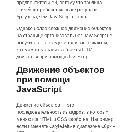
предпочтительней, потому что таблица
стилей потребляет меньше ресурсов
браузера, чем JavaScript-скрипт.
Однак
о б
олее сложное движение объектов
на страниц
е о
рганизовать без JavaScript не
получится. Поэтому сегодня мы покажем,
как можно заставить объекты HTML
двигаться при помощи JavaScript.
Движение объектов
при помощи
JavaScript
Движение объектов — это
последовательность из кадров, в которых
меняются HTML и CSS свойства. Например,
если изменять «style.left» в диапазоне «0рх
–