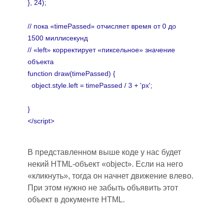
}, 24);
// пока «timePassed» отчисляет время от 0 до
1500 миллисекунд
// «left» корректирует «пиксельное» значение
объекта
function draw(timePassed) {
object.style.left = timePassed / 3 + 'px';
}
</script>
В представленном выше коде у нас будет
некий HTML-объект «object». Если на него
«кликнуть», тогда он начнет движение влево.
При этом нужно не забыть объявить этот
объект в документе HTML.