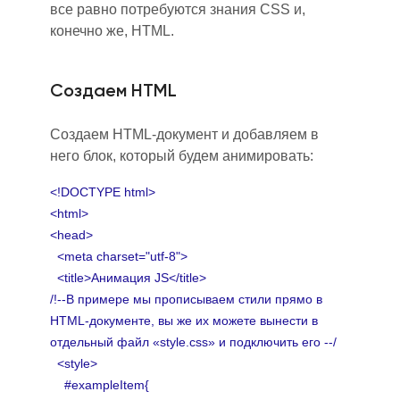
все равно потребуются знания CSS и
,
конечно же
,
HTML.
Создаем HTML
Создаем HTML-докум
е
нт и добавляем в
него блок, который будем анимировать:
<!DOCTYPE html>
<html>
<head>
<meta charset="utf-8">
<title>Анимация JS</title>
/!--В примере мы прописываем стили прямо в
HTML-документе, вы же их можете вынести в
отдельный файл «style.css» и подключить его --/
<style>
#exampleItem{