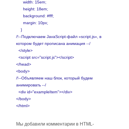
width: 15em;
height: 18em;
background: #fff;
margin: 10px;
}
/!--Подключаем JavaScript-файл «script.js», в
котором будет прописана анимация --/
</style>
<script src="script.js"></script>
</head>
<body>
/!--Объявляем наш блок, который будем
анимировать --/
<div id="exampleItem"></div>
</body>
</html>
Мы добавили комментарии в HTML-