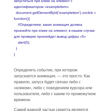
запуститься при клике на элемент с
идентификатором «exampleItem»
document.getElementById('exampleitem').onclick =
function(){
//Определяем
,
какая анимация должна
произойти при клике на элемент, в нашем случа
е
д
ля проверки произойдет вывод цифры «5»
alert(5);
}
}
Определить событие
,
при котором
запускается анимация
,
— это просто. Как
правило, запуск будет связан либо с
«кликом», либо с поведением курсора или
пользователя, либо с каким-то промежутком
времени.
Самой важной частью скрипта является