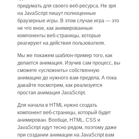
придумать для своего веб-ресурса. Не зря
на JavaScript пишут полноценные
браузерные игры. В этом случае игра — это
не что иное, как анимированные
компоненты веб-страницы, которые
реагируют на действия пользователя.
Мы же покажем шаблон-пример
того
, как
делается анимация. Изучив сам процесс, вы
сможете «усложнить» собственную
анимацию до нужного вам предела. А пок
а
давайте пос
мотрим
,
как реализуется
простая анимация JavaScript.
Для начал
а в
HTML нужно создать
компонент веб
-
страницы, который будет
анимирован. Вообще, HTML, CSS и
JavaScript идут тесно рядом
, п
оэтом
у д
аже
при создании анимации на JavaScript
в
ам