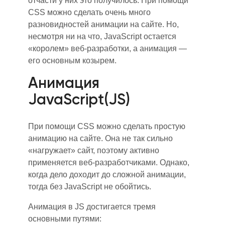
о
тчасти у них это получилось. При помощи
CSS можно сделать очень много
разновидностей анимации на сайте. Но
,
несмотря ни на что, JavaScript остается
«королем» веб-разработки, а анимация —
его основн
ым
козыр
ем
.
Анимация
JavaScript(JS)
При помощи CSS можно
с
делать простую
анимацию на сайте. Она не так сильно
«нагружает» сайт, поэтому активно
применяется веб-разработчиками.
Однако,
когда дело доходит до сложной анимации,
тогда без JavaScript не обойтись.
Анимация в JS достигается тремя
основными путями: