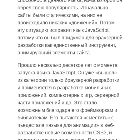
способность
данного
языка, из-за которой он
обрел свою популярность. Изначально
сайты были статическими
,
на них не
происходило никаких «движений». Потом
эту ситуацию исправил язык JavaScript,
потому что он был придуман для браузерной
разработк
и к
ак единственный инструмент,
анимирующий элементы сайта.
Прошло несколько десятков лет с момент
а
запуска языка JavaScript. Он уже «вышел»
из категории только браузерной разработки
и применяется в разработке мобильных
приложений, компьютерных игр, серверной
части приложений и др. Это стало
возможны
м б
лагодаря его фреймворкам и
библиотекам. Его пытаются «сместить» с
пьедестала «языка для анимации» в веб-
разработке новые возможности CSS3
, и