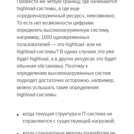
П
р
овести же четкую границу, где начинаются
highload-системы, а где еще
«средненагруженный ресурс»
,
невозможно.
То есть нет возможности цифрами
определить высоконагруженную систему,
например, 1000 одновременных
пользователей — это highload
-
или не
highload-системы? В одних случаях это уже
будет highload, а в других ресурсах это будет
обычная обстановка. Поэтому к
определению высоконагруженных систем
подходят достаточно осторожно, например,
можно услышать такие определения
highload-системы:
когда текущая структура и IT-система не
справля
ю
тся с существующей нагрузкой;
когда стандартные методы разработки не