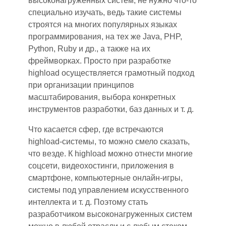
высокон
а
груженных систем
,
не нужно что-то
специально изучать, ведь такие системы
строятся на многих популярных языках
программирования, на тех же Java, PHP,
Python, Ruby и др., а также на их
фреймворках. Просто при разработк
е
highload осуществляется грамотный подход
при организации принципов
масштабирования, выбора конкретных
инструментов разработки, баз данных и т. д.
Что касается сфер, где
встречаются
highload-системы,
то
можно смело сказать
,
что везде. К highload можно отнести многие
соцсети, видеохостинги, приложения
в
смартфоне, компьютерные онлайн
-
игры,
системы под управлением искусственн
ого
интеллект
а
и т. д. Поэтому стать
разработчиком высоконагруженных систем