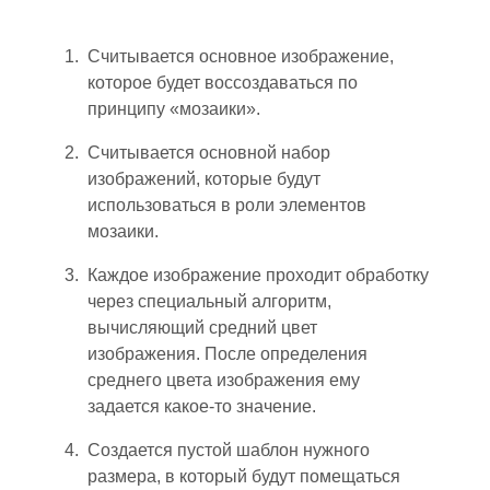
Считывается основное изображение,
которое будет воссоздаваться по
принципу «мозаики».
Считывается основной набор
изображений, которые будут
использоваться в роли элементов
мозаики.
Каждое изображение проходит обработку
через специальный алгоритм,
вычисляющий средний цвет
изображения.
После о
предел
ения
средн
его
цвет
а
изображени
я е
му
задается какое-то значение.
Создается пустой шаблон нужного
размера, в который будут помещаться