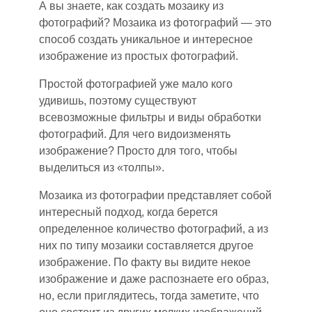
А вы знаете
,
как создать мозаику из
фотографий? Мозаика из фотографий — это
способ создать уникальное и интересное
изображение из простых фотографий.
Простой фотографией уж
е
мало кого
удивишь
, п
оэтому существуют
всевозможные фильтры и виды обработки
фотографий. Для чего видоизменять
изображение? Просто для того
,
чтобы
выделит
ь
ся из «толпы».
Мозаика из фотографии представляет собой
интересный подход, когда берется
определенное количество фотографий
, а
из
них по типу мозаики составляется другое
изображение. По факт
у в
ы видите некое
изображение и даже распознаете его образ
,
н
о
,
если приглядитесь, тогда заметите
,
что