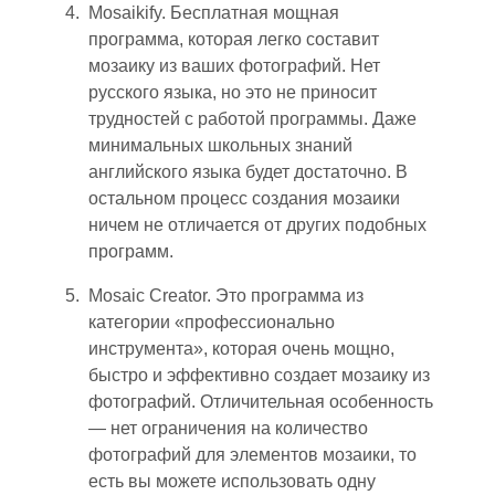
Mosaikify. Бесплатна
я м
ощная
программа, которая легко составит
мозаику из ваших фотографий. Нет
русского языка, но это не приносит
трудност
ей
с работой программы. Даже
минимальных школьных знаний
английского языка будет достаточно. В
остально
м п
роцесс создания мозаики
ничем не отличается от других подобных
программ.
Mosaic Creator. Это программа из
категории «профессионально
инструмента», которая очень мощно,
быстро и эффективно создает мозаику из
фотографий. Отличительная особенность
— нет ограничения на количество
фотографий для элементов мозаики
, т
о
ест
ь вы м
ожете использовать одну