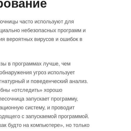
рование
сочницы часто используют для
нциально небезопасных программ и
ия
вероятны
х
вирус
ов
и ошиб
ок
в
озы в программах
лучше, чем
обнаружения угроз использует
гнатурный и поведенческий анализ.
обны «отследить» хорошо
песочница запускает программу,
ционную систему, и проводит
одящего с запускаемой программой.
ка
к б
удто на компьютере», но только