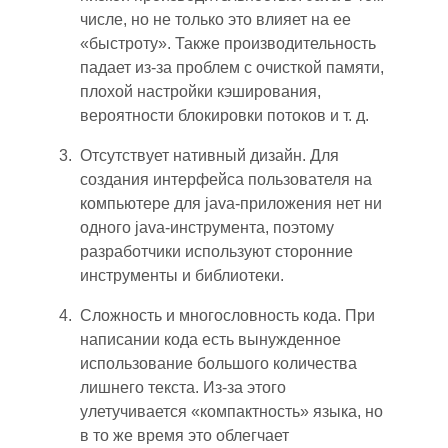
числе, но не только это влияет на ее
«быстроту». Также производительность
падает из-за проблем с очисткой памяти,
плохой настройки кэширования,
вероятност
и
блокировки потоков и
т.
д.
Отсутствует нативный дизайн. Для
создания интерфейса пользователя на
компьютере для java-приложения нет ни
одного java-инструмента, поэтому
разработчики используют сторонние
инструменты и библиотеки.
Сложность и многословность кода. При
написании кода есть вынужденное
использование большого количества
лишнего текста. Из-за этого
улетучивается «компактность» языка, но
в т
о ж
е время это облегчает