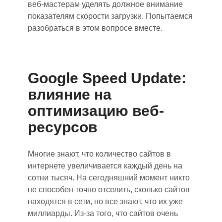
веб-мастерам уделят
ь
должное внимание
показателям скорости загрузки. Попытаемся
разобраться в этом вопросе вместе.
Google Speed Update:
влияние на
оптимизацию веб-
ресурсов
М
ногие знают, что количество сайтов в
интернете увеличиваетс
я к
аждый день на
сотни тысяч. На сегодняшний
момент н
икто
не способен точно отселить
,
сколько сайтов
находятся в сети, но все знают, что их уже
миллиарды. Из-за того
,
чт
о с
айтов очень