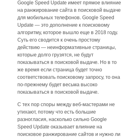
Google Speed Update имеет прямое влияние
на ранжирование сайта в поисковой выдаче
д
ля
мобильных телефонов. Google Speed
Update — это дополнение к поисковому
алгоритм
у
, которое вышло еще в 2018 году.
Суть его сводится к очень простому
действию — неинформативные страницы,
которые долго грузятся
,
не будут
показываться в поисковой выдач
е
. Но в то
же врем
я е
сли страница будет точно
соответствовать поисковому запросу, то она
по-прежнему будет
весьма
высоко
показываться в поисковой выдаче.
С тех по
р с
поры между веб-мастерами не
утихают, потому что есть большие
разногласия
,
насколько сильно Google
Speed Update оказывает влияние
на
поисковое ранжирование сайтов и нужно ли