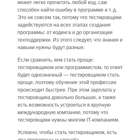
может легко прочитать любой код, сам
способен найти ошибку в программе и т. д.
Это не совсем так, потому что тестировщики
задействуются на всех этапах создания
программы: от ко
д
инга и до организации
техподдержки. Из этого следует, что знания и
навыки нужны будут разные.
Если сравнить
,
кем стать проще:
тестировщиком или программистом, то ответ
будет однозначный
—
тестировщиком
стать
проще, поэтому обучение этой профессии
происходит быстрее. При этом зарплата у
тестировщика довольно большая, а также
есть возможность устроит
ь
ся в крупную
международную компанию
, п
отому что
тестировщики нужны многим IT-компаниям.
Условно, чтобы стать тестировщиком
,
есть
два проверенных способа.