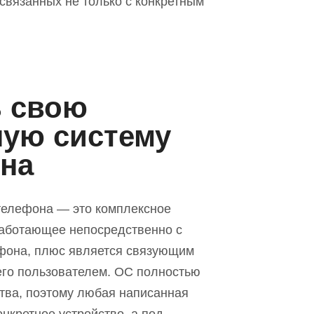
связанных не только с конкретным
ь свою
ую систему
на
телефона — это комплексное
работающее непосредственно с
фона, плю
с
является связующим
его пользователем. ОС полностью
ства, поэтому любая написанная