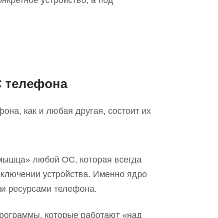
нкретное устройство, а под
С телефона
она, как и любая друга
я,
состоит их
мышца» любой ОС, которая всегда
включении устройства. Именно ядро
и ресурсами телефона.
рограммы, которые работают «над