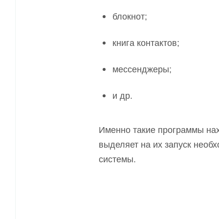
блокнот
;
книга контактов
;
мессенджеры
;
и др.
Именно такие программы нах
выделяет на их запуск необ
системы.