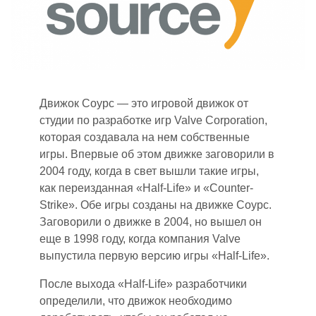
Движок Со
ур
с — это игровой движок от
студии по разработке игр Valve Corporation,
которая создавала на нем собственные
игры. Впервые об этом движке заговорили в
2004 году, когда в свет вышли такие игры
,
как переизданная «Half
-
Life» и «Counter
-
Strike». Обе игры созданы на движке Соурс.
Заговорили о движке в 2004, но вышел он
еще в 1998
году
, когда компания Valve
выпустила первую версию игры «Half
-
Life».
После выхода «Half
-
Life
» р
азработчики
определили, что движок необходимо