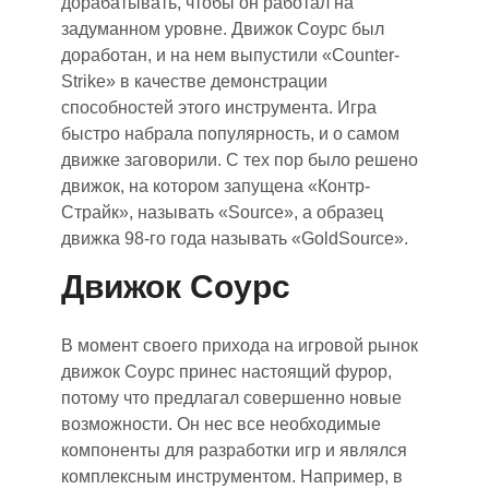
дорабатывать, чтобы он работал на
задуманном уровне. Движок Соурс был
доработан
,
и на нем выпустили «Counter
-
Strike» в качестве демонстрации
способностей этого инструмента. Игра
быстро набрала популярность
,
и о самом
движке заговорили. С тех пор было решен
о
д
вижок, на котором запущена «Конт
р-
Страйк»
,
называть «Source», а образец
движка 98-го года называть «GoldSource»
.
Движок Соурс
В момент своего прихода на игровой рынок
движок Соурс принес настоящий фурор,
потому что предлагал совершенно новые
возможности. Он нес все необходимые
компоненты для разработки игр и являлся
комплексным инструментом. Например, в