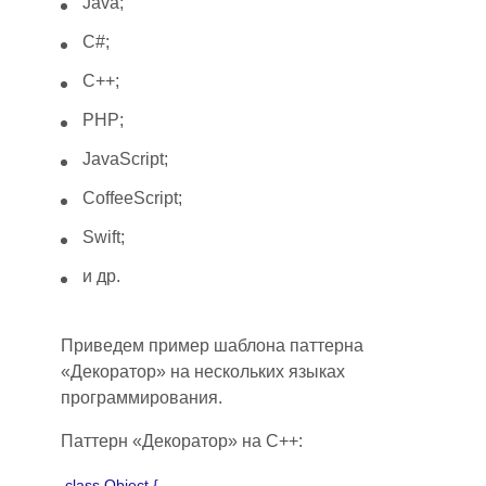
Java;
C#;
C++;
PHP;
JavaScript;
CoffeeScript;
Swift;
и др.
Приведем пример шаблона паттерна
«Декоратор» на нескольких языках
программирования.
Паттерн «Декоратор» на С++:
class Object {