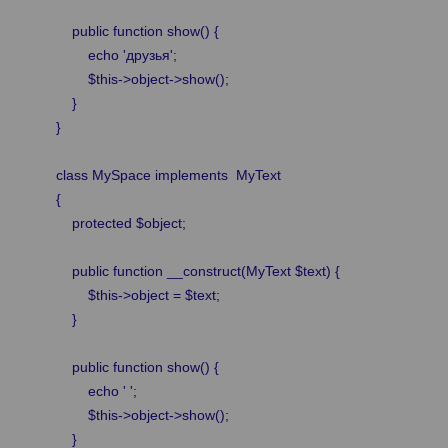
public function show() {
echo 'друзья';
$this->object->show();
}
}
class MySpace implements MyText
{
protected $object;
public function __construct(MyText $text) {
$this->object = $text;
}
public function show() {
echo ' ';
$this->object->show();
}