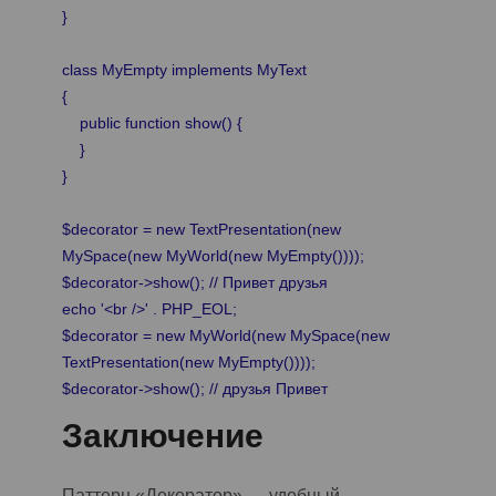
}
class MyEmpty implements MyText
{
public function show() {
}
}
$decorator = new TextPresentation(new
MySpace(new MyWorld(new MyEmpty())));
$decorator->show(); // Привет друзья
echo '<br />' . PHP_EOL;
$decorator = new MyWorld(new MySpace(new
TextPresentation(new MyEmpty())));
$decorator->show(); // друзья Привет
Заключение
Паттерн «Декоратор»
—
удобный