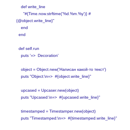
def write_line
"#{Time.now.strftime('%d.%m.%y')} #
{@object.write_line}"
end
end
def self.run
puts '=> Decoration'
object = Object.new('Написан какой-то текст')
puts "Object:\n=> #{object.write_line}"
upcased = Upcaser.new(object)
puts "Upcased:\n=> #{upcased.write_line}"
timestamped = Timestamper.new(object)
puts "Timestamped:\n=> #{timestamped.write_line}"