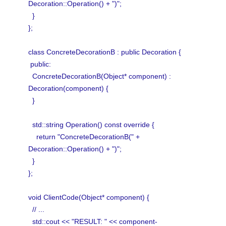
Decoration::Operation() + ")";
}
};
class ConcreteDecorationB : public Decoration {
public:
ConcreteDecorationB(Object* component) :
Decoration(component) {
}
std::string Operation() const override {
return "ConcreteDecorationB(" +
Decoration::Operation() + ")";
}
};
void ClientCode(Object* component) {
// ...
std::cout << "RESULT: " << component-