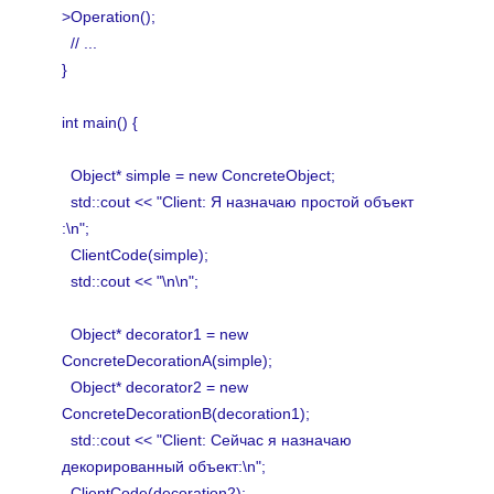
>Operation();
// ...
}
int main() {
Object* simple = new ConcreteObject;
std::cout << "Client: Я назначаю простой объект
:\n";
ClientCode(simple);
std::cout << "\n\n";
Object* decorator1 = new
ConcreteDecorationA(simple);
Object* decorator2 = new
ConcreteDecorationB(decoration1);
std::cout << "Client: Сейчас я назначаю
декорированный объект:\n";
ClientCode(decoration2);