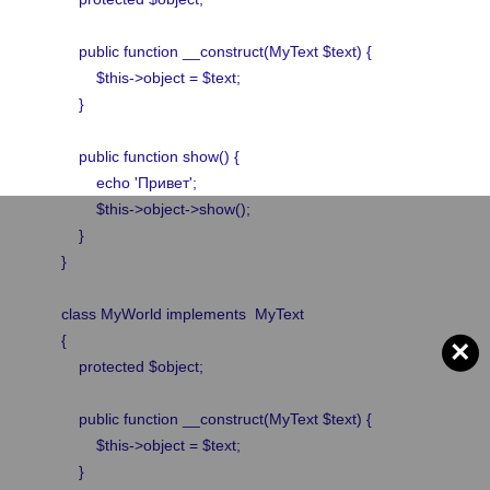
public function __construct(MyText $text) {
$this->object = $text;
}
public function show() {
echo 'Привет';
$this->object->show();
}
}
class MyWorld implements MyText
{
×
protected $object;
public function __construct(MyText $text) {
$this->object = $text;
}