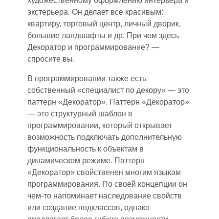
художественному оформлению интерьера и
экстерьера. Он делает все красивым:
квартиру, торговый центр, личный дворик,
большие ландшафты и др. Пр
и ч
ем здесь
Декоратор и программирование?
—
спросите вы.
В программировании также есть
собственный «специалист по декору»
—
это
паттерн «Декоратор». Паттерн «Декоратор»
—
это структурный шаблон в
программировании, который открывает
возможность подключать дополнительную
функциональность к объектам в
динамическом режиме. Паттерн
«Декоратор» свойственен многим языкам
программирования. По своей концепци
и о
н
чем-то напоминает наследование свойств
или создание подклассов, однако