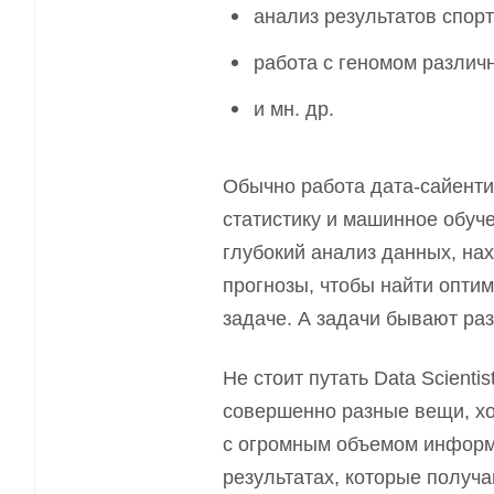
анализ результатов спор
работа с геномом различ
и мн. др.
Обычно работа дата
-
сайенти
статистику и машинное обуч
глубокий анализ данных, на
прогнозы, чтобы найти опти
задаче. А задачи бывают ра
Не стоит путать
D
ata
S
cienti
совершенно разные вещи, хо
с огромным объемом информа
результатах, которые получа