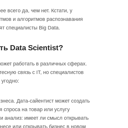
рее
всего
да, чем нет. Кстати, у
тмов и алгоритмов распознавания
ят специалисты Big Data.
ь Data Scientist?
о может работать в различных сферах.
тесную связь с IT, но специалистов
 угодно:
знеса. Дата
-
сайентист может создать
 спроса на товар или услугу
и анализ: имеет
л
и смысл открывать
несе или открывать бизнес в новом