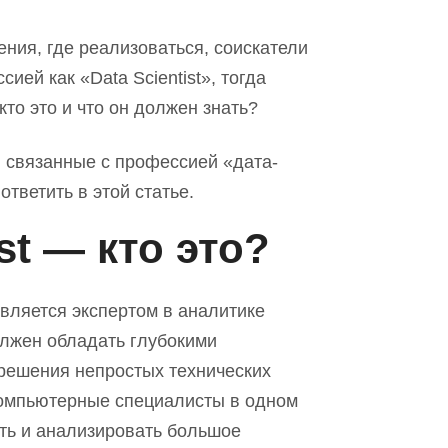
ения, где реализоваться, соискатели
сией как «
D
ata
S
cientist», тогда
кто это и что он должен знать?
, связанные с профессией «дата
-
тветить в этой статье.
ist
—
кто это?
о является экспертом в аналитике
олжен обладать глубокими
решения непростых технических
омпьютерные специалисты в одном
ать и анализировать большое