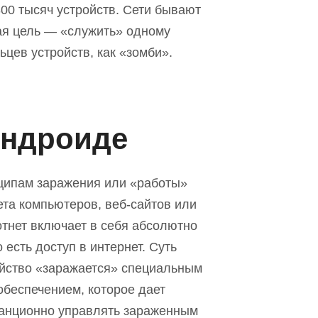
800 тысяч устройств. Сети бывают
ая цель
—
«служить» одному
ьцев устройств, как «зомби».
Андроид
е
ципам заражения или «работы»
ет
а
компьютеров, веб-сайтов или
отнет включает в себя абсолютно
 есть доступ в интернет. Суть
ройство «заражается» специальным
беспечением, которое дает
анционно управлять зараженным