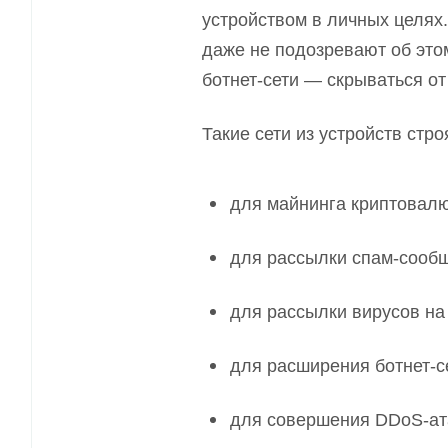
устройством в личных целях
даже не подозревают об это
ботнет-сети
—
скрываться от
Такие сети из устройств стр
для майнинга криптовал
для рассылки спа
м
-сооб
для рассылки вирусов на 
для расширения ботнет
-
с
для совершения D
D
o
S
-ат