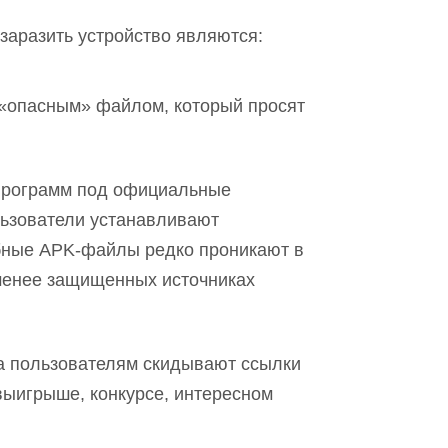
аразить устройство являются:
 «опасн
ы
м» файлом, который просят
программ под официальные
льзователи устанавливают
ные APK-файлы редко проникают в
х менее защищенных источниках
а пользователям скидывают ссылки
выигрыше, конкурсе, интересном