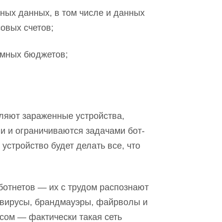
ных данных, в том числе и данных
овых счетов;
амных бюджетов;
ляют зараженные устройства
,
и и ограничиваются задачами бот-
устройство будет делать все
,
что
ботнет
ов
— их
с трудом
распознают
ивирусы, брандмау
э
ры, фай
р
волы и
русом — фактическ
и т
акая сеть