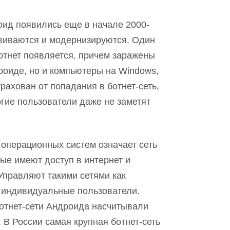
оид появились еще в начале 2000-
азвиваются и модернизируются. Один
ботнет появляется, причем заражены
дроид
е
, но и компьютеры на Windows,
трахован от попадания в ботнет-сеть,
огие пользователи даже не заметят
 операционных систем означает сеть
рые имею
т
доступ в интернет и
Управляют такими сетями как
и индивидуальные пользователи.
отнет-сети Андроид
а
насчитывали
 В России самая крупная ботнет-сеть