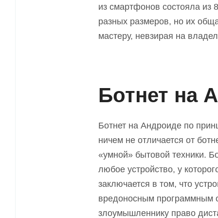
из смартфонов состояла из 
разных размеров, но их общ
мастеру, невзирая на владел
Ботнет на 
Ботнет на Андроид
е
по прин
ничем не отличается от ботн
«умной» бытовой техники. Б
любое устройство, у которого
заключается в том, что уст
вредоносным программным о
злоумышленнику
право
дист