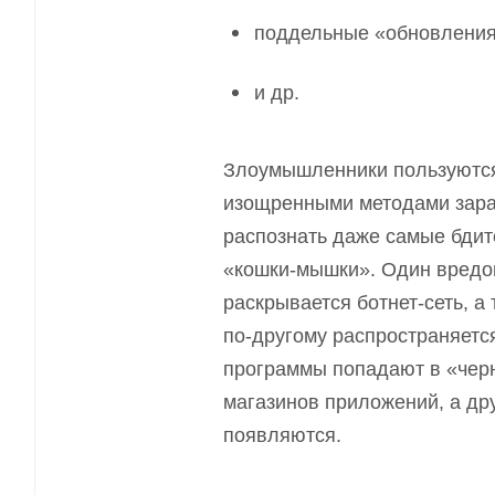
поддельные «обновления
и др.
Злоумышленники пользуются
изощренными методами зараж
распознать даже самые бдит
«кошки-мышки». Один вредон
раскрывается ботнет-сеть, 
по-другому распространяетс
программы попадают в «черн
магазинов приложений, а др
п
оявляются.