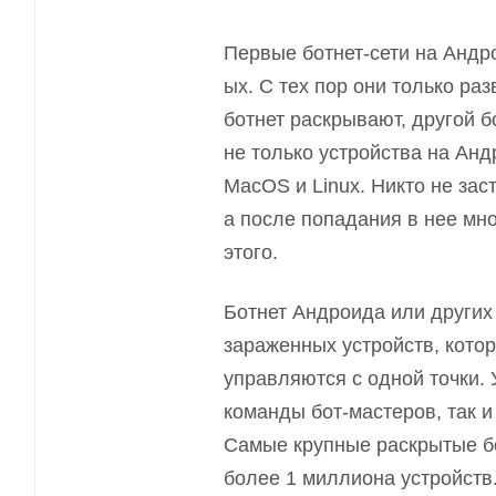
Первые ботнет-сети на Андр
ы
х. С тех пор они только р
ботнет раскрывают, другой 
не только устройства на Ан
MacOS и Linux. Никто не зас
а после попадания в не
е м
н
этого.
Ботнет Андроид
а
или других
зараженных устройств, кото
управляются с одной точки. 
команды бот-мастеров, так 
Самые крупные раскрытые б
более 1 миллиона устройств.