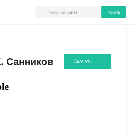
Искать
Е. Санников
Скачать