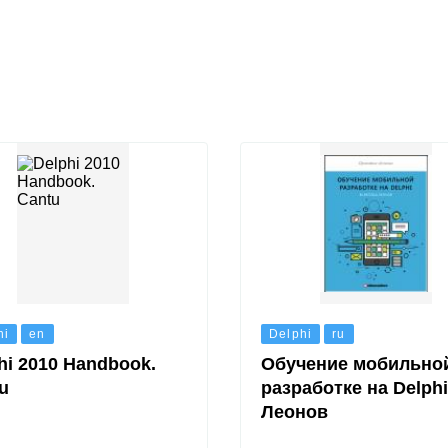
hi
en
Delphi
ru
hi 2010 Handbook.
Обучение мобильно
u
разработке на Delphi
Леонов