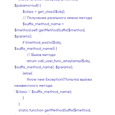
$params=null) {
$class = get_class($obj);
// Получение реального имени метода
$suffix_method_name =
$method.self::getMethodSuffix($method,
$params);
if (method_exists($obj,
$suffix_method_name)) {
// Вызов метода
return call_user_func_array(array($obj,
$suffix_method_name), $params);
}else{
throw new Exception('Попытка вызова
неизвестного метода
'.$class.'::'.$suffix_method_name);
}
}
static function getMethodSuffix($method,