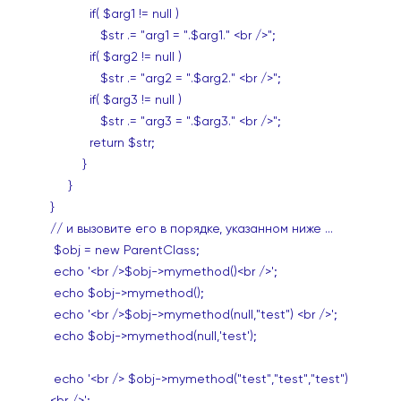
if( $arg1 != null )
$str .= "arg1 = ".$arg1." <br />";
if( $arg2 != null )
$str .= "arg2 = ".$arg2." <br />";
if( $arg3 != null )
$str .= "arg3 = ".$arg3." <br />";
return $str;
}
}
}
// и вызовите его в порядке, указанном ниже ...
$obj = new ParentClass;
echo '<br />$obj->mymethod()<br />';
echo $obj->mymethod();
echo '<br />$obj->mymethod(null,"test") <br />';
echo $obj->mymethod(null,'test');
echo '<br /> $obj->mymethod("test","test","test")
<br />';