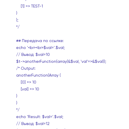
[1] => TEST-1
)
);
*/
## Передача по ссылке:
echo '<br><br>$val='.$val;
// Вывод: $val=10
$t->anotherFunction(array(&$val, 'val'=>&$val));
/* Output:
anotherFunction(Array (
[0] => 10
[val] => 10
)
)
*/
echo 'Result: $val='.$val;
// Вывод: $val=12