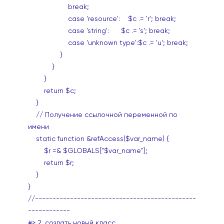
break;
case 'resource': $c .= 'r'; break;
case 'string': $c .= 's'; break;
case 'unknown type':$c .= 'u'; break;
}
}
}
return $c;
}
// Получение ссылочной переменной по
имени
static function &refAccess($var_name) {
$r =& $GLOBALS["$var_name"];
return $r;
}
}
//----------------------------------------------
------------
#> 2. создать новый класс