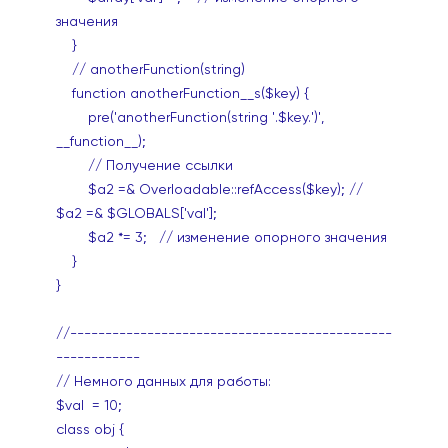
значения
}
// anotherFunction(string)
function anotherFunction__s($key) {
pre('anotherFunction(string '.$key.')',
__function__);
// Получение ссылки
$a2 =& Overloadable::refAccess($key); //
$a2 =& $GLOBALS['val'];
$a2 *= 3; // изменение опорного значения
}
}
//----------------------------------------------
------------
// Немного данных для работы:
$val = 10;
class obj {