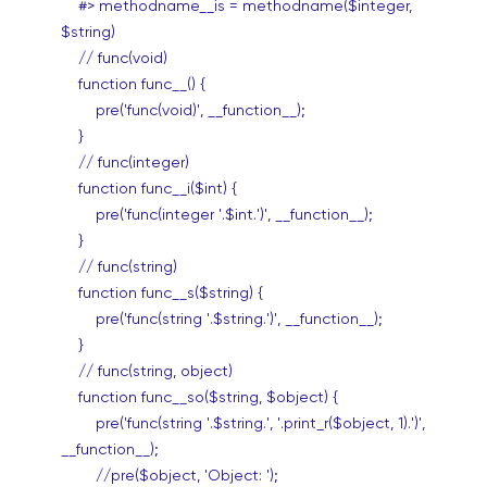
#> methodname__is = methodname($integer,
$string)
// func(void)
function func__() {
pre('func(void)', __function__);
}
// func(integer)
function func__i($int) {
pre('func(integer '.$int.')', __function__);
}
// func(string)
function func__s($string) {
pre('func(string '.$string.')', __function__);
}
// func(string, object)
function func__so($string, $object) {
pre('func(string '.$string.', '.print_r($object, 1).')',
__function__);
//pre($object, 'Object: ');