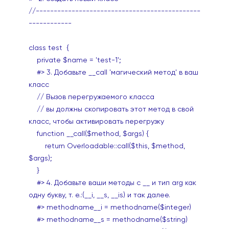
//----------------------------------------------
------------
class test {
private $name = 'test-1';
#> 3. Добавьте __call 'магический метод' в ваш
класс
// Вызов перегружаемого класса
// вы должны скопировать этот метод в свой
класс, чтобы активировать перегрузку
function __call($method, $args) {
return Overloadable::call($this, $method,
$args);
}
#> 4. Добавьте ваши методы с __ и тип arg как
одну букву, т
. е
.:(__i, __s, __is) и так далее.
#> methodname__i = methodname($integer)
#> methodname__s = methodname($string)