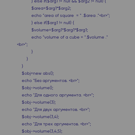
} else if($arg1 != null && $arg2 != null) {
$area=$arg1*$arg2;
echo "area of square = " .$area ."<br>";
} else if($arg1 != null) {
$volume=$arg1*$arg1*$arg1;
echo "volume of a cube = ".$volume ."
<br>";
}
}
}
$obj=new abs();
echo "Без аргументов. <br>";
$obj->volume();
echo "Для одного аргумента. <br>";
$obj->volume(3);
echo "Для двух аргументов. <br>";
$obj->volume(3,4);
echo "Для трех аргументов. <br>";
$obj->volume(3,4,5);