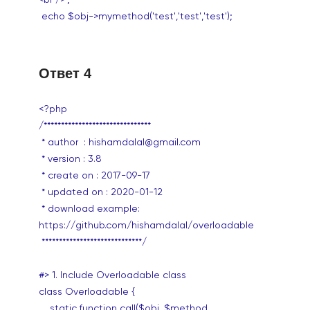
echo $obj->mymethod('test','test','test');
Ответ 4
<?php
/*******************************
* author : hishamdalal@gmail.com
* version : 3.8
* create on : 2017-09-17
* updated on : 2020-01-12
* download example:
https://github.com/hishamdalal/overloadable
*****************************/
#> 1. Include Overloadable class
class Overloadable {
static function call($obj, $method,