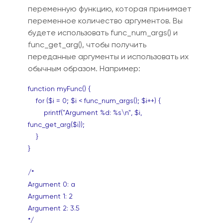
переменную функцию, которая принимает
переменное количество аргументов. Вы
будете использовать func_num_args() и
func_get_arg(), чтобы получить
переданные аргументы и использовать их
обычным образом. Например:
function myFunc() {
for ($i = 0; $i < func_num_args(); $i++) {
printf("Argument %d: %s\n", $i,
func_get_arg($i));
}
}
/*
Argument 0: a
Argument 1: 2
Argument 2: 3.5
*/