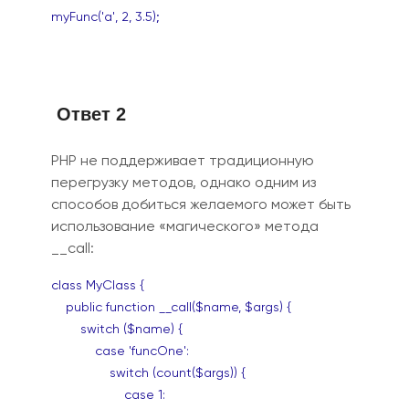
myFunc('a', 2, 3.5);
Ответ 2
PHP не поддерживает традиционную
перегрузку методов, однако одним из
способов добиться желаемого может быть
использование «магического» метода
__call:
class MyClass {
public function __call($name, $args) {
switch ($name) {
case 'funcOne':
switch (count($args)) {
case 1: