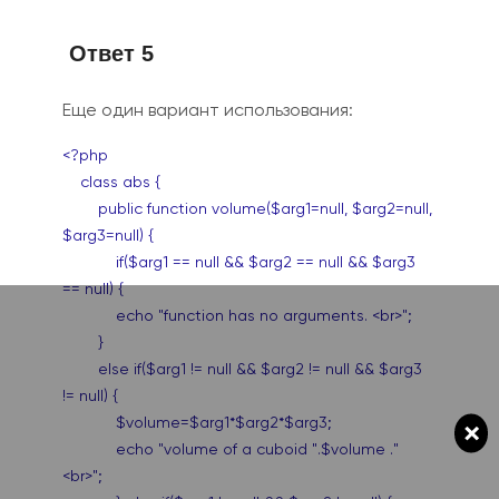
Ответ 5
Еще один вариант использования:
<?php
class abs {
public function volume($arg1=null, $arg2=null,
$arg3=null) {
if($arg1 == null && $arg2 == null && $arg3
== null) {
echo "function has no arguments. <br>";
}
else if($arg1 != null && $arg2 != null && $arg3
!= null) {
$volume=$arg1*$arg2*$arg3;
×
echo "volume of a cuboid ".$volume ."
<br>";