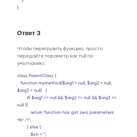
}
}
Ответ 3
Чтобы перегрузить функцию, просто
передайте параметр как null по
умолчанию:
class ParentClass {
function mymethod($arg1 = null, $arg2 = null,
$arg3 = null) {
if( $arg1 == null && $arg2 == null && $arg3 ==
null ){
return 'function has got zero parameters
<br />';
} else {
$str = '';