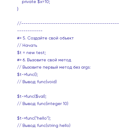
private $x=10;
}
//----------------------------------------------
------------
#> 5.
С
оздайте свой объект
// Начать
$t = new test;
#> 6. Вызовите свой метод
// Вызовите первый метод без args:
$t->func();
// Вывод: func(void)
$t->func($val);
// Вывод: func(integer 10)
$t->func("hello");
// Вывод: func(string hello)