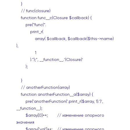
}
// func(closure)
function func__c(Closure $callback) {
pre("func(".
print_r(
array( $callback, $callback($this->name)
),
1
).");", __function__.'(Closure)'
);
}
// anotherFunction(array)
function anotherFunction__a($array) {
pre('anotherFunction('.print_r($array, 1).')',
__function__);
$array[0]++; // изменение опорного
значения
$array['val']++; // изменение опорного