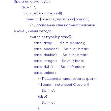
$params_ary=array()) {
$c = '__';
if(is_array($params_ary)){
foreach($params_ary as $i=>$param){
// Добавление специальных символов
в конец имени метода
switch(gettype($param)){
case 'array': $c .= 'a'; break;
case 'boolean': $c .= 'b'; break;
case 'double': $c .= 'd'; break;
case 'integer': $c .= 'i'; break;
case 'NULL': $c .= 'n'; break;
case 'object':
// Поддержка параметра закрытия
if($param instanceof Closure ){
$c .= 'c';
}else{
$c .= 'o';
}