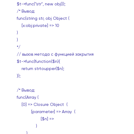
$t->func("str", new obj());
/* Вывод:
func(string str, obj Object (
[x:obj:private] => 10
)
)
*/
// вызов метода с функцией закрытия
$t->func(function($n){
return strtoupper($n);
});
/* Вывод:
func(Array (
[0] => Closure Object (
[parameter] => Array (
[$n] =>
)
)