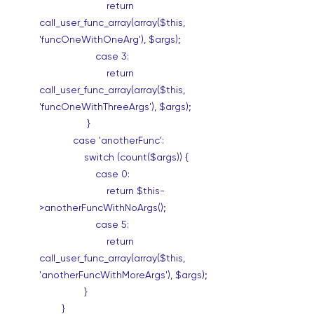
return
call_user_func_array(array($this,
'funcOneWithOneArg'), $args);
case 3:
return
call_user_func_array(array($this,
'funcOneWithThreeArgs'), $args);
}
case 'anotherFunc':
switch (count($args)) {
case 0:
return $this-
>anotherFuncWithNoArgs();
case 5:
return
call_user_func_array(array($this,
'anotherFuncWithMoreArgs'), $args);
}
}