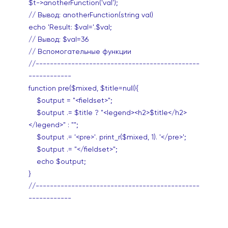
$t->anotherFunction('val');
// Вывод: anotherFunction(string val)
echo 'Result: $val='.$val;
// Вывод: $val=36
// Вспомогательные функции
//----------------------------------------------
------------
function pre($mixed, $title=null){
$output = "<fieldset>";
$output .= $title ? "<legend><h2>$title</h2>
</legend>" : "";
$output .= '<pre>'. print_r($mixed, 1). '</pre>';
$output .= "</fieldset>";
echo $output;
}
//----------------------------------------------
------------