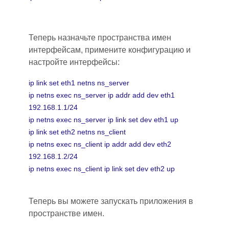
Теперь назначьте пространства имен
интерфейсам, примените конфигурацию и
настройте интерфейсы:
ip link set eth1 netns ns_server
ip netns exec ns_server ip addr add dev eth1
192.168.1.1/24
ip netns exec ns_server ip link set dev eth1 up
ip link set eth2 netns ns_client
ip netns exec ns_client ip addr add dev eth2
192.168.1.2/24
ip netns exec ns_client ip link set dev eth2 up
Теперь вы можете запускать приложения в
пространстве имен.