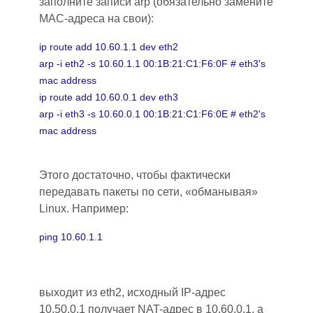
заполните записи arp (обязательно замените
MAC-адреса на свои):
ip route add 10.60.1.1 dev eth2
arp -i eth2 -s 10.60.1.1 00:1B:21:C1:F6:0F # eth3's
mac address
ip route add 10.60.0.1 dev eth3
arp -i eth3 -s 10.60.0.1 00:1B:21:C1:F6:0E # eth2's
mac address
Этого достаточно, чтобы фактически
передавать пакеты по сети, «обманывая»
Linux. Например:
ping 10.60.1.1
выходит из eth2, исходный IP-адрес
10.50.0.1 получает NAT-адрес в 10.60.0.1, а