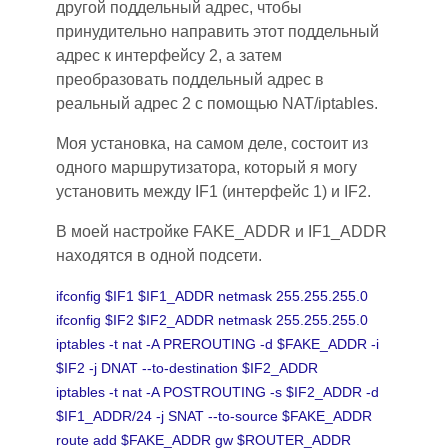
другой поддельный адрес, чтобы
принудительно направить этот поддельный
адрес к интерфейсу 2, а затем
преобразовать поддельный адрес в
реальный адрес 2 с помощью NAT/iptables.
Моя установка
,
на самом деле
,
состоит из
одного маршрутизатора, который я могу
установить между IF1 (интерфейс 1) и IF2.
В моей настройке FAKE_ADDR и IF1_ADDR
находятся в одной подсети.
ifconfig $IF1 $IF1_ADDR netmask 255.255.255.0
ifconfig $IF2 $IF2_ADDR netmask 255.255.255.0
iptables -t nat -A PREROUTING -d $FAKE_ADDR -i
$IF2 -j DNAT --to-destination $IF2_ADDR
iptables -t nat -A POSTROUTING -s $IF2_ADDR -d
$IF1_ADDR/24 -j SNAT --to-source $FAKE_ADDR
route add $FAKE_ADDR gw $ROUTER_ADDR