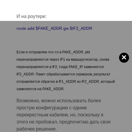
И на роутере:
route add $FAKE_ADDR gw $IF2_ADDR
Если я отправляю что-то в FAKE_ADDR, pkt
×
перенаправляется через IF1 на маршрутизатор, снова
перенаправляется в IF2, тогда FAKE_IP заменяется
IF2_ADDR. Пакет обрабатывается сервером, результат
отправляется обратно в IF1_ADDR из IF2_ADDR, который
заменяется на FAKE_ADDR.
Возможно, можно использовать более
простую конфигурацию с одним
перекрестным кабелем, но, поскольку я
это
го
не пробовал, предпочитаю дать свое
рабочее решение.