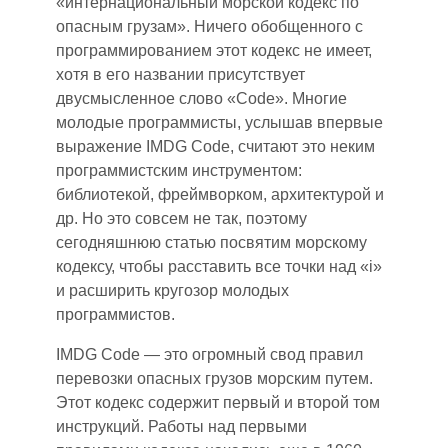
«интернациональный морской кодекс по
опасным грузам». Ничего обобщенного с
программированием этот кодекс не имеет,
хотя в его названии присутствует
двусмысленное слово «Code». Многие
молодые программисты, услышав впервые
выражение IMDG Code, считают это неким
программистским инструментом:
библиотекой, фреймворком, архитектурой и
др. Но это совсем не так, поэтому
сегодняшнюю статью посвятим морскому
кодексу, чтобы расставить все точки над «i»
и расширить кругозор молодых
программистов.
IMDG Code — это огромный свод правил
перевозки опасных грузов морским путем.
Этот кодекс содержит первый и второй том
инструкций. Работ
ы
над первыми