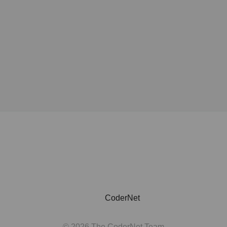
CoderNet
© 2026 The CoderNet Team