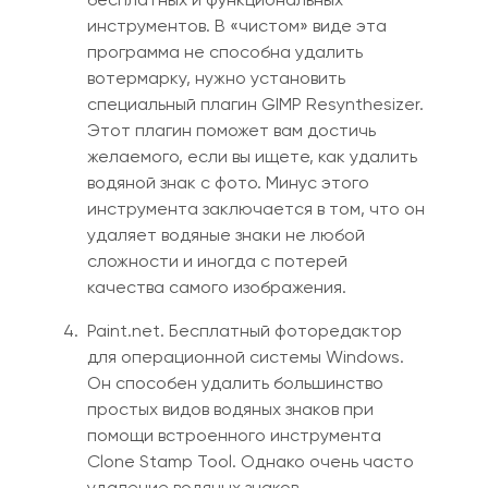
инструментов. В «чистом» виде эта
программа не способна удалить
вотермарку, н
ужно
установить
специальный плагин GIMP Resynthesizer.
Этот плагин поможет вам достичь
желаемого, если вы ищ
е
те
,
как удалить
водяной знак с фото. Минус этого
инструмента
заключается
в том, что он
удаляет водяные знаки не любой
сложности и иногда с потерей
качества самого изображения.
Paint.net. Бесплатный фоторедактор
для операционной системы Windows.
Он способен удалить большинство
простых видов вод
я
ных знаков при
помощи встроенного инструмента
Clone Stamp Tool. Однако очень часто
удаление вод
я
ных знаков