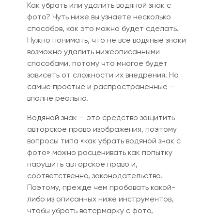
Как убрать или удалить водяной знак с
фото? Чуть ниже вы узнаете несколько
способов, как это
м
ожно будет сделать.
Нужно понимать, что не все водяные знаки
возможно
удал
и
ть нижеописанными
способами, потому что многое будет
зависеть от сложности их внедрения. Но
самые простые и распространенные
—
вполне реально.
Водяной знак — это средство защитить
авторское право изображения, поэтому
вопросы типа «как убрать водяной знак с
фото» можно расцениват
ь к
ак попытку
нарушить авторское право и,
соответственно, законодательство.
Поэтому, прежде чем пробовать какой-
либо из описанных ниже инструментов,
чтобы убрать вот
ер
марку с фото,